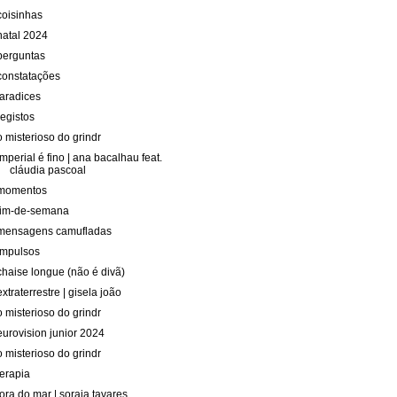
coisinhas
natal 2024
perguntas
constatações
taradices
registos
o misterioso do grindr
imperial é fino | ana bacalhau feat.
cláudia pascoal
momentos
fim-de-semana
mensagens camufladas
impulsos
chaise longue (não é divã)
extraterrestre | gisela joão
o misterioso do grindr
eurovision junior 2024
o misterioso do grindr
terapia
fora do mar | soraia tavares