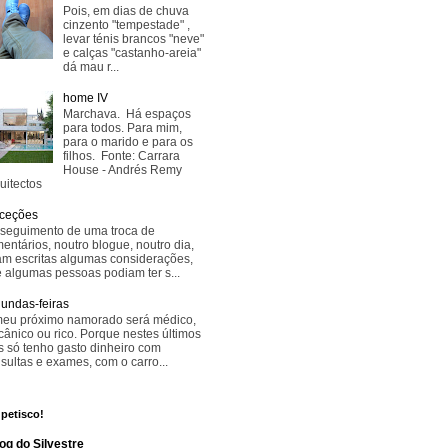
Pois, em dias de chuva
cinzento "tempestade" ,
levar ténis brancos "neve"
e calças "castanho-areia"
dá mau r...
home IV
Marchava. Há espaços
para todos. Para mim,
para o marido e para os
filhos. Fonte: Carrara
House - Andrés Remy
uitectos
ceções
seguimento de uma troca de
entários, noutro blogue, noutro dia,
am escritas algumas considerações,
 algumas pessoas podiam ter s...
undas-feiras
eu próximo namorado será médico,
ânico ou rico. Porque nestes últimos
s só tenho gasto dinheiro com
sultas e exames, com o carro...
petisco!
og do Silvestre