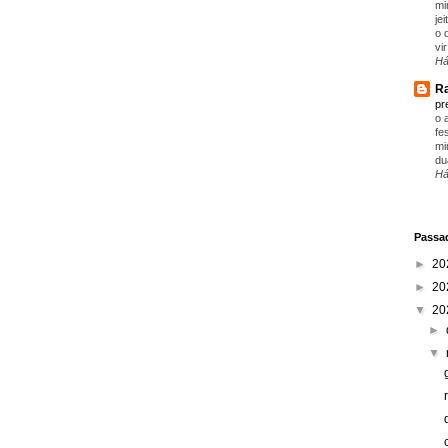
mi
je
o 
vir
Há
Ra
pr
o 
fe
mi
du
Há
Passad
►
20
►
20
▼
20
►
▼