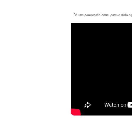
*
é uma provocação´zinha, porque dirão 