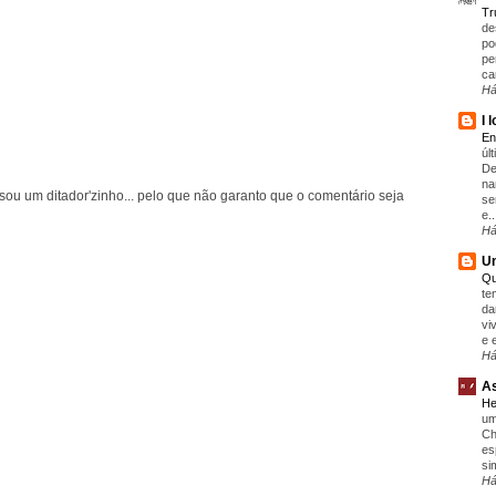
T
de
po
pe
ca
Há
I 
En
úl
De
na
ou um ditador'zinho... pelo que não garanto que o comentário seja
se
e..
Há
Um
Qu
te
da
vi
e 
Há
As
He
um
Ch
es
si
Há