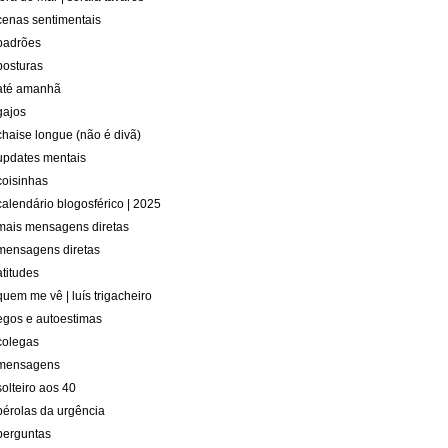
cenas sentimentais
padrões
posturas
até amanhã
gajos
chaise longue (não é divã)
updates mentais
coisinhas
calendário blogosférico | 2025
mais mensagens diretas
mensagens diretas
atitudes
quem me vê | luís trigacheiro
egos e autoestimas
colegas
mensagens
solteiro aos 40
pérolas da urgência
perguntas