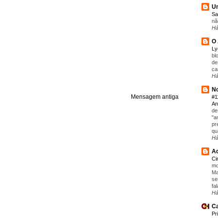
Um
Sa
nã
Há
O 
L
bl
de
ca
Há
No
Mensagem antiga
#1
An
de
"a
pr
qu
Há
Aq
C
mo
Ma
se
fa
Há
Ca
Pr