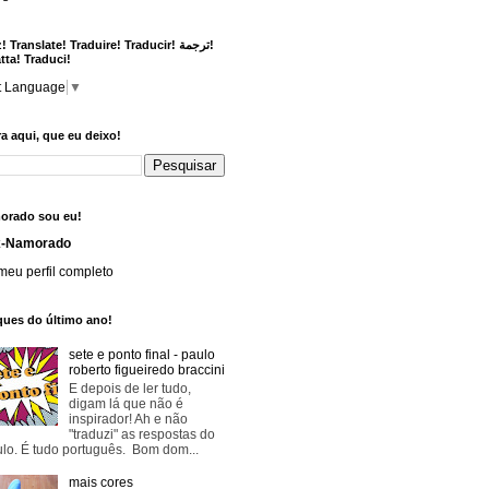
 Translate! Traduire! Traducir! ترجمة!
tta! Traduci!
t Language
▼
a aqui, que eu deixo!
orado sou eu!
x-Namorado
meu perfil completo
ques do último ano!
sete e ponto final - paulo
roberto figueiredo braccini
E depois de ler tudo,
digam lá que não é
inspirador! Ah e não
"traduzi" as respostas do
lo. É tudo português. Bom dom...
mais cores