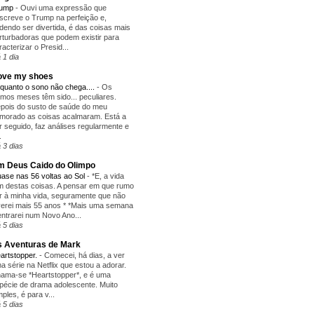
rump
-
Ouvi uma expressão que
screve o Trump na perfeição e,
dendo ser divertida, é das coisas mais
rturbadoras que podem existir para
racterizar o Presid...
 1 dia
love my shoes
quanto o sono não chega....
-
Os
timos meses têm sido... peculiares.
pois do susto de saúde do meu
morado as coisas acalmaram. Está a
r seguido, faz análises regularmente e
.
 3 dias
 Deus Caido do Olimpo
ase nas 56 voltas ao Sol
-
*E, a vida
m destas coisas. A pensar em que rumo
r à minha vida, seguramente que não
verei mais 55 anos * *Mais uma semana
entrarei num Novo Ano...
 5 dias
 Aventuras de Mark
artstopper.
-
Comecei, há dias, a ver
a série na Netflix que estou a adorar.
ama-se *Heartstopper*, e é uma
pécie de drama adolescente. Muito
mples, é para v...
 5 dias