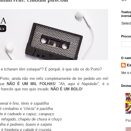
Traduz!
översä
Selec
Procur
O nam
E
e
tcharam
têm sotaque*? E porquê, é que são os do Porto?
Ver o 
 Porto, ainda não me refiz completamente de ter pedido um
mil-
 que
NÃO É UM MIL FOLHAS
!
"Ah, aqui é Napoleão"
, é o
Desta
o
francês que nos quis invadir,
NÃO É UM BOLO
!
erial é fino, ténis é sapatilha
é cimbalino e “chicla” é pastilha
te é cadeado e capuz, carapuço
é refogado, chapéu de chuva é chuço
Pau
olha é pedreiro, bueiro é sarjeta
 é frigideira e cabide é cruzeta