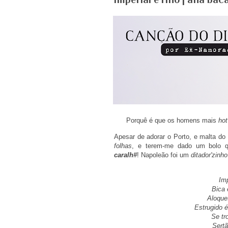
Porquê é que os homens mais
hot
Apesar de adorar o Porto, e malta do
folhas
, e terem-me dado um bolo
caralh#
! Napoleão foi um
ditador'zinh
Imp
Bica 
Aloque
Estrugido 
Se tr
Sertã