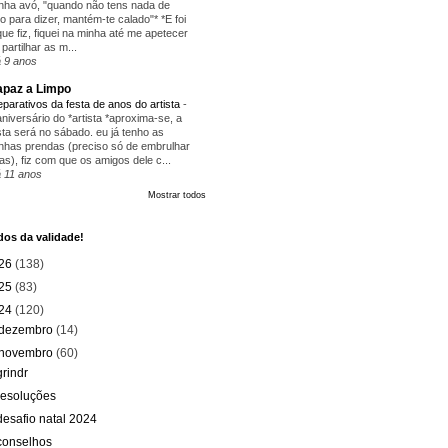
nha avó, "quando não tens nada de
ito para dizer, mantém-te calado"* *E foi
que fiz, fiquei na minha até me apetecer
 partilhar as m...
 9 anos
paz a Limpo
eparativos da festa de anos do artista
-
aniversário do *artista *aproxima-se, a
sta será no sábado. eu já tenho as
nhas prendas (preciso só de embrulhar
as), fiz com que os amigos dele c...
 11 anos
Mostrar todos
os da validade!
26
(138)
25
(83)
24
(120)
dezembro
(14)
novembro
(60)
grindr
resoluções
desafio natal 2024
conselhos