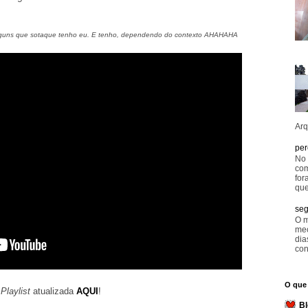
alguns que sotaque tenho eu. E tenho, dependendo do contexto AHAHAHA
Arq
per
No 
com
for
que
seg
O m
mec
dia
con
O que 
Playlist
atualizada
AQUI
!
Bl