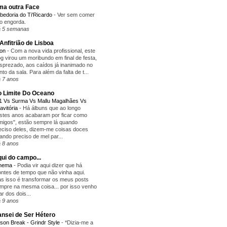
a outra Face
bedoria do Ti'Ricardo
-
Ver sem comer
o engorda.
 5 semanas
Anfitrião de Lisboa
yon
-
Com a nova vida profissional, este
og virou um moribundo em final de festa,
sprezado, aos caídos já inanimado no
nto da sala. Para além da falta de t...
 7 anos
 Limite Do Oceano
1 Vs Surma Vs Mallu Magalhães Vs
avitória
-
Há álbuns que ao longo
stes anos acabaram por ficar como
migos", estão sempre lá quando
eciso deles, dizem-me coisas doces
ando preciso de mel par...
 8 anos
ui do campo...
inema
-
Podia vir aqui dizer que há
ntes de tempo que não vinha aqui.
s isso é transformar os meus posts
mpre na mesma coisa... por isso venho
lar dos dois...
 9 anos
nsei de Ser Hétero
ison Break - Grindr Style
-
*Dizia-me a