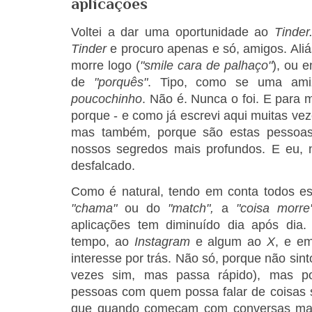
aplicações
Voltei a dar uma oportunidade ao
Tinder
Tinder
e procuro apenas e só, amigos. Aliá
morre logo (
"smile cara de palhaço"
), ou 
de
"porquês"
. Tipo, como se uma ami
poucochinho
. Não é. Nunca o foi. E para 
porque - e como já escrevi aqui muitas vez
mas também, porque são estas pessoa
nossos segredos mais profundos. E eu,
desfalcado.
Como é natural, tendo em conta todos es
"chama"
ou do
"match",
a
"coisa morre
aplicações tem diminuído dia após dia
tempo, ao
Instagram
e algum ao
X
, e em
interesse por trás. Não só, porque não sin
vezes sim, mas passa rápido), mas p
pessoas com quem possa falar de coisas s
que quando começam com conversas m