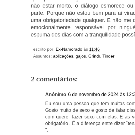
não estar morto, o diálogo esmorece ou
parte. Porque não estou bem para ai virad
uma obrigatoriedade qualquer. E não me q
emocionalmente responsável por ning
espuma dos dias com a tranquilidade possí
escrito por:
Ex-Namorado
às
11:46
Assuntos:
aplicações
,
gajos
,
Grindr
,
Tinder
2 comentários:
Anónimo
6 de novembro de 2024 às 12:
Eu sou uma pessoa que tem muitas conve
Gosto muito de sexo e gosto de falar di
com querer fazer sexo com elas. E as v
obrigatório . É a diferença entre dizer "t
".