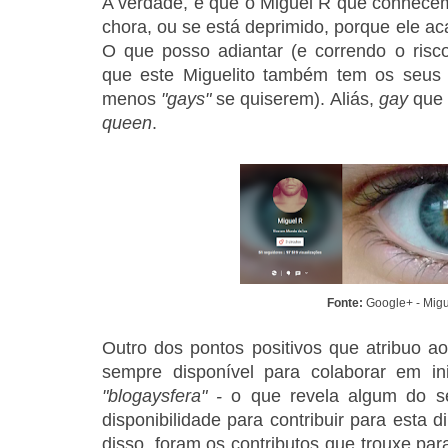
A verdade, é que o Miguel R que conhec
chora, ou se está deprimido, porque ele a
O que posso adiantar (e correndo o risco
que este Miguelito também tem os seus
menos
"gays"
se quiserem). Aliás,
gay
que
queen
.
Fonte:
Google+ - Mig
Outro dos pontos positivos que atribuo a
sempre disponível para colaborar em ini
"blogaysfera" -
o que revela algum do s
disponibilidade para contribuir para esta
disso, foram os
contributos que trouxe pa