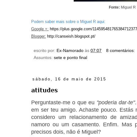
Fonte:
Miguel R
Podem saber mais sobre o Miguel R aqui:
Google +:
https://plus.google.com/11459548176538471237
Blogger:
http://canseish.blogspot.pt/
escrito por:
Ex-Namorado
às
07:07
8 comentários:
Assuntos:
sete e ponto final
sábado, 16 de maio de 2015
atitudes
Perguntaste-me o que eu
"poderia dar-te"
em ser teu amigo. Achaste pouco. Estás n
considero um relacionamento de amiza
namoro ou um casamento. Enfim. Mas pr
precisos dois, não é Miguel?