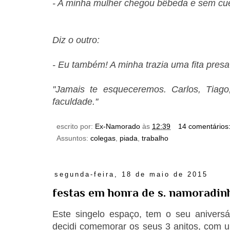
- A minha mulher chegou bêbeda e sem cu
Diz o outro:
- Eu também! A minha trazia uma fita presa
''Jamais te esqueceremos. Carlos, Tiag
faculdade.''
escrito por:
Ex-Namorado
às
12:39
14 comentários
Assuntos:
colegas
,
piada
,
trabalho
segunda-feira, 18 de maio de 2015
festas em honra de s. namoradin
Este singelo espaço, tem o seu aniversá
decidi comemorar os seus 3 anitos, com u