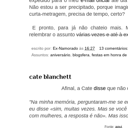
expedido para o meu
e-mail oficial
até di
Não estou a ser precipitado, porque imag
curta-metragem, precisa de tempo, certo?
E pronto, para já não chateio mais. M
relembrar o assunto
várias vezes e até à e
escrito por:
Ex-Namorado
às
16:27
13 comentários
Assuntos:
aniversário
,
blogsfera
,
festas em honra de
cate blanchett
Afinal, a Cate
disse
que não 
"Na minha memória, perguntaram-me se eu
eu disse «sim, muitas vezes. Mas se você 
com mulheres, a resposta é não». Mas isso
aqui
Fonte:
.