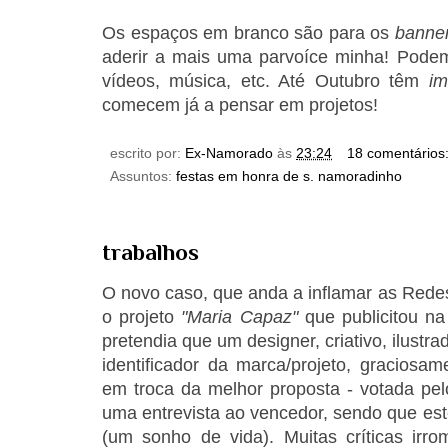
Os espaços em branco são para os
banne
aderir a mais uma parvoíce minha! Podem 
vídeos, música, etc. Até Outubro têm
i
comecem já a pensar em projetos!
escrito por:
Ex-Namorado
às
23:24
18 comentários
Assuntos:
festas em honra de s. namoradinho
trabalhos
O novo caso, que anda a inflamar as Redes
o projeto
"Maria Capaz"
que publicitou n
pretendia que um designer, criativo, ilustra
identificador da marca/projeto, graciosa
em troca da melhor proposta - votada pelos
uma entrevista ao vencedor, sendo que est
(um sonho de vida). Muitas críticas irr