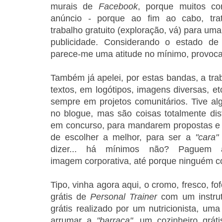
murais de
Facebook
, porque muitos co
anúncio - porque ao fim ao cabo, tra
trabalho gratuito (exploração, vá) para um
publicidade. Considerando o estado de
parece-me uma atitude no mínimo, provoca
Também já apelei, por estas bandas, a tra
textos, em logótipos, imagens diversas, e
sempre em projetos comunitários. Tive alg
no blogue, mas são coisas totalmente dist
em concurso, para mandarem propostas e 
de escolher a melhor, para ser a
"cara
dizer... há mínimos não? Paguem
imagem corporativa, até porque ninguém
Tipo, vinha agora aqui, o cromo, fresco, f
grátis de
Personal Trainer
com um instruto
grátis realizado por um nutricionista, um
arrumar a
"barraca"
, um cozinheiro grát