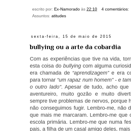
escrito por:
Ex-Namorado
às
22:10
4 comentários:
Assuntos:
atitudes
sexta-feira, 15 de maio de 2015
bullying ou a arte da cobardia
Com as experiências que tive na vida, tor
esta coisa do
bullying
com alguma curiosid
era chamada de
“aprendizagem”
e era co
para tornar
“um rapaz num homem” - e tamb
o outro lado"
. Apesar de tudo, acho que 
aventureiro, muito gozão e muito diver
sempre tive problemas de nervos, porque h
não conseguimos fugir. Lembro-me, não 
que mais me marcaram. Lembro-me que c
escola primária. Lembro-me que numa fes
pais, a filha de um casal amigo deles, ma