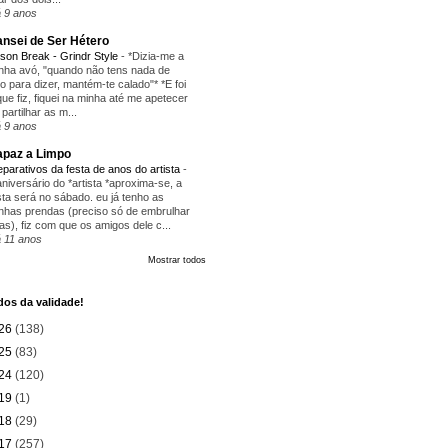
 9 anos
nsei de Ser Hétero
ison Break - Grindr Style
-
*Dizia-me a
nha avó, "quando não tens nada de
ito para dizer, mantém-te calado"* *E foi
que fiz, fiquei na minha até me apetecer
 partilhar as m...
 9 anos
paz a Limpo
eparativos da festa de anos do artista
-
aniversário do *artista *aproxima-se, a
sta será no sábado. eu já tenho as
nhas prendas (preciso só de embrulhar
as), fiz com que os amigos dele c...
 11 anos
Mostrar todos
os da validade!
26
(138)
25
(83)
24
(120)
19
(1)
18
(29)
17
(257)