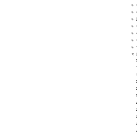
►
►
►
►
►
►
►
▼