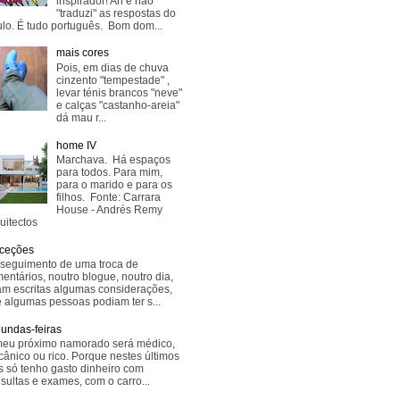
inspirador! Ah e não
"traduzi" as respostas do
lo. É tudo português. Bom dom...
mais cores
Pois, em dias de chuva
cinzento "tempestade" ,
levar ténis brancos "neve"
e calças "castanho-areia"
dá mau r...
home IV
Marchava. Há espaços
para todos. Para mim,
para o marido e para os
filhos. Fonte: Carrara
House - Andrés Remy
uitectos
ceções
seguimento de uma troca de
entários, noutro blogue, noutro dia,
am escritas algumas considerações,
 algumas pessoas podiam ter s...
undas-feiras
eu próximo namorado será médico,
ânico ou rico. Porque nestes últimos
s só tenho gasto dinheiro com
sultas e exames, com o carro...