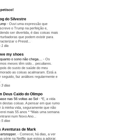
petisco!
og do Silvestre
rump
-
Ouvi uma expressão que
screve o Trump na perfeição e,
dendo ser divertida, é das coisas mais
rturbadoras que podem existir para
racterizar o Presid...
 1 dia
love my shoes
quanto o sono não chega....
-
Os
timos meses têm sido... peculiares.
pois do susto de saúde do meu
morado as coisas acalmaram. Está a
r seguido, faz análises regularmente e
.
 3 dias
 Deus Caido do Olimpo
ase nas 56 voltas ao Sol
-
*E, a vida
m destas coisas. A pensar em que rumo
r à minha vida, seguramente que não
verei mais 55 anos * *Mais uma semana
entrarei num Novo Ano...
 5 dias
 Aventuras de Mark
artstopper.
-
Comecei, há dias, a ver
a série na Netflix que estou a adorar.