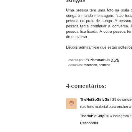
Uma pessoa tem uma foto na praia d
sunga e manda mensagem:
"não tens
pessoa na praia de sunga. A pessoa
pessoa tenta continuar a conversa. 
pessoa fica lixada. A outra pessoa t
de conversa.
Depois admiram-se que estão solteiros
escrito por:
Ex-Namorado
às
00:25
Assuntos:
facebook
,
homens
4 comentários:
TheNotSoGirlyGirl
29 de janei
nao tens material para encher a 
TheNotSoGirlyGirl
//
Instagram
/
Responder