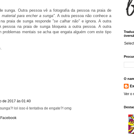
e sunga. Outra pessoa vê a fotografia da pessoa na praia de
 material para encher a sunga"
. A outra pessoa não conhece a
 na praia de sunga responde
"se calhar não"
e ignora. A outra
A pessoa na praia de sunga bloqueia a outra pessoa. A outra
em problemas mentais se acha que engata alguém com este tipo
Traduz!
översä
Selec
.
Procur
O nam
E
Ver o 
ro de 2017 às 01:40
Desta
sunga?! lol isso é tentativa de engate?! omg
/
Facebook