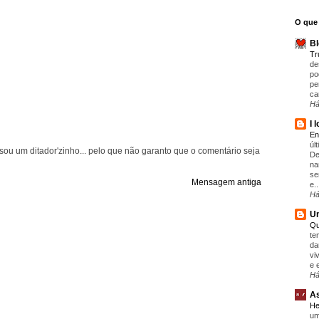
O que 
Bl
T
de
po
pe
ca
Há
I 
En
úl
ou um ditador'zinho... pelo que não garanto que o comentário seja
De
na
se
Mensagem antiga
e..
Há
Um
Qu
te
da
vi
e 
Há
As
He
um