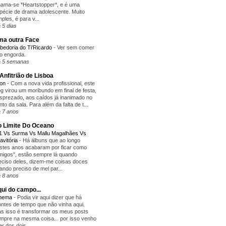
ama-se *Heartstopper*, e é uma
pécie de drama adolescente. Muito
mples, é para v...
 5 dias
a outra Face
bedoria do Ti'Ricardo
-
Ver sem comer
o engorda.
 5 semanas
Anfitrião de Lisboa
yon
-
Com a nova vida profissional, este
og virou um moribundo em final de festa,
sprezado, aos caídos já inanimado no
nto da sala. Para além da falta de t...
 7 anos
 Limite Do Oceano
1 Vs Surma Vs Mallu Magalhães Vs
avitória
-
Há álbuns que ao longo
stes anos acabaram por ficar como
migos", estão sempre lá quando
eciso deles, dizem-me coisas doces
ando preciso de mel par...
 8 anos
ui do campo...
inema
-
Podia vir aqui dizer que há
ntes de tempo que não vinha aqui.
s isso é transformar os meus posts
mpre na mesma coisa... por isso venho
lar dos dois...