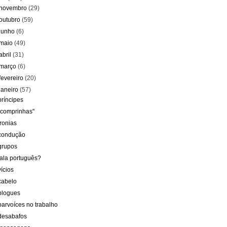
novembro
(29)
outubro
(59)
junho
(6)
maio
(49)
abril
(31)
março
(6)
fevereiro
(20)
janeiro
(57)
príncipes
"comprinhas"
ironias
condução
grupos
fala português?
vícios
cabelo
blogues
parvoíces no trabalho
desabafos