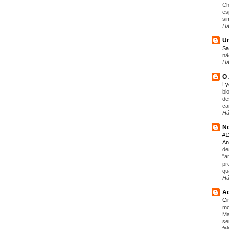
Ch
es
si
Há
Um
Sa
nã
Há
O 
L
bl
de
ca
Há
No
#1
An
de
"a
pr
qu
Há
Aq
C
mo
Ma
se
fa