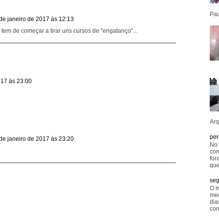
Pau
de janeiro de 2017 às 12:13
tem de começar a tirar uns cursos de "engatanço"...
017 às 23:00
Arq
per
de janeiro de 2017 às 23:20
No 
com
for
que
seg
O m
mec
dia
con