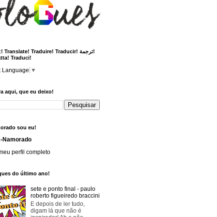
 Translate! Traduire! Traducir! ترجمة!
tta! Traduci!
t Language
▼
a aqui, que eu deixo!
orado sou eu!
x-Namorado
meu perfil completo
ques do último ano!
sete e ponto final - paulo
roberto figueiredo braccini
E depois de ler tudo,
digam lá que não é