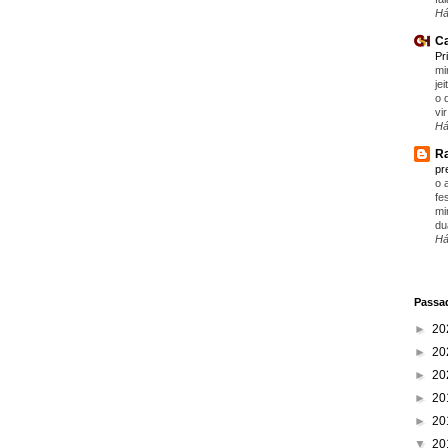
Há
Ca
Pr
mi
je
o 
vir
Há
Ra
pr
o 
fe
mi
du
Há
Passad
►
20
►
20
►
20
►
20
►
20
▼
20