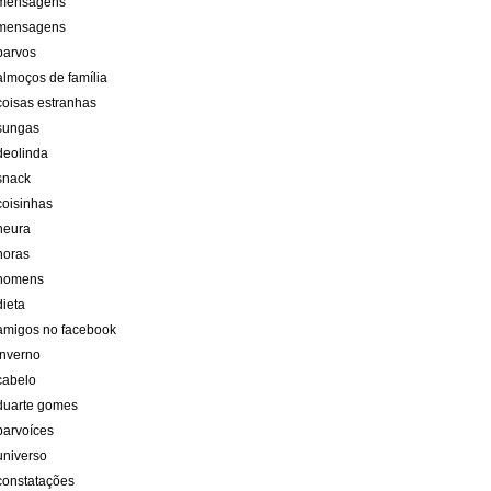
mensagens
mensagens
parvos
almoços de família
coisas estranhas
sungas
deolinda
snack
coisinhas
neura
horas
homens
dieta
amigos no facebook
inverno
cabelo
duarte gomes
parvoíces
universo
constatações