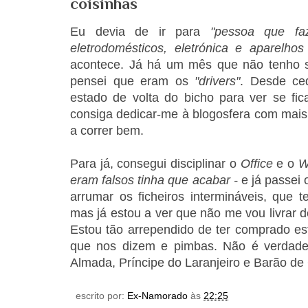
coisinhas
Eu devia de ir para
"pessoa que f
eletrodomésticos, eletrónica e aparelhos
acontece. Já há um mês que não tenho 
pensei que eram os
"drivers"
. Desde ce
estado de volta do bicho para ver se fic
consiga dedicar-me à blogosfera com mais 
a correr bem.
Para já, consegui disciplinar o
Office
e o
W
eram falsos tinha que acabar -
e já passei o
arrumar os ficheiros intermináveis, que 
mas já estou a ver que não me vou livrar d
Estou tão arrependido de ter comprado es
que nos dizem e pimbas. Não é verdade
Almada, Príncipe do Laranjeiro e Barão d
escrito por:
Ex-Namorado
às
22:25