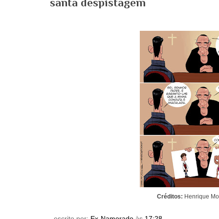
santa despistagem
Créditos:
Henrique Mo
escrito por:
Ex-Namorado
às
17:28