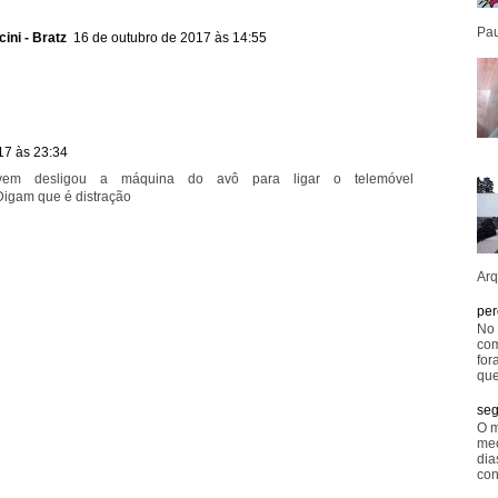
Pau
ini - Bratz
16 de outubro de 2017 às 14:55
17 às 23:34
em desligou a máquina do avô para ligar o telemóvel
gam que é distração
Arq
per
No 
com
for
que
seg
O m
mec
dia
con