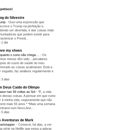
petisco!
og do Silvestre
rump
-
Ouvi uma expressão que
screve o Trump na perfeição e,
dendo ser divertida, é das coisas mais
rturbadoras que podem existir para
racterizar o Presid...
 1 dia
love my shoes
quanto o sono não chega....
-
Os
timos meses têm sido... peculiares.
pois do susto de saúde do meu
morado as coisas acalmaram. Está a
r seguido, faz análises regularmente e
.
 3 dias
 Deus Caido do Olimpo
ase nas 56 voltas ao Sol
-
*E, a vida
m destas coisas. A pensar em que rumo
r à minha vida, seguramente que não
verei mais 55 anos * *Mais uma semana
entrarei num Novo Ano...
 5 dias
 Aventuras de Mark
artstopper.
-
Comecei, há dias, a ver
a série na Netflix que estou a adorar.