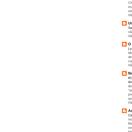
Ch
es
si
Há
Um
Sa
nã
Há
O 
L
bl
de
ca
Há
No
#1
An
de
"a
pr
qu
Há
Aq
C
mo
Ma
se
fa