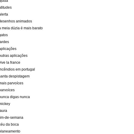
ajuda
atitudes
alerta
desenhos animados
à meia dúzia é mais barato
gatos
tardes
aplicações
outras aplicações
vive la france
incêndios em portugal
santa despistagem
mais parvoíces
parvoíces
nunca digas nunca
mickey
laura
fim-de-semana
céu da boca
planeamento