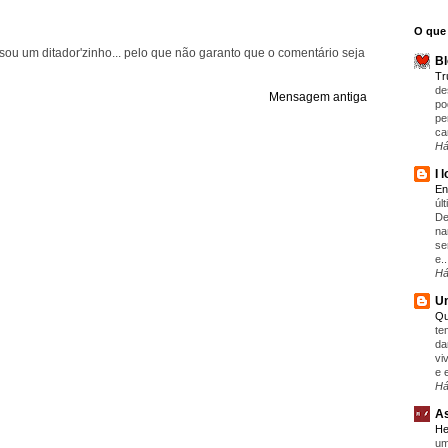
O que 
ou um ditador'zinho... pelo que não garanto que o comentário seja
Bl
T
de
Mensagem antiga
po
pe
ca
Há
I 
En
úl
De
na
se
e..
Há
Um
Qu
te
da
vi
e 
Há
As
He
um