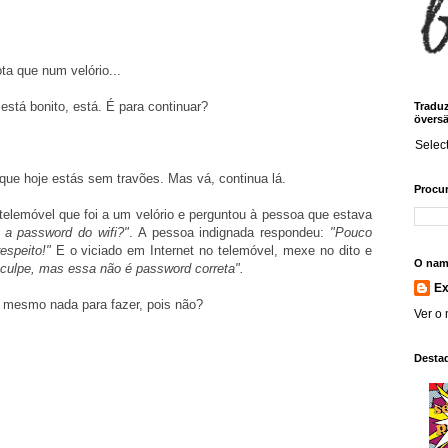
a que num velório...
 está bonito, está. É para continuar?
Traduz!
översä
Selec
ue hoje estás sem travões. Mas vá, continua lá.
Procur
telemóvel que foi a um velório e perguntou à pessoa que estava
 a password do wifi?"
. A pessoa indignada respondeu:
"Pouco
espeito!"
E o viciado em Internet no telemóvel, mexe no dito e
O nam
culpe, mas essa não é password correta".
E
 mesmo nada para fazer, pois não?
Ver o 
Desta