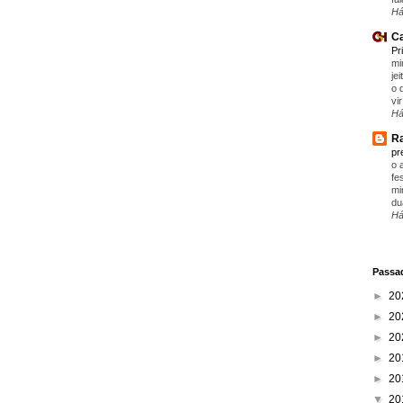
Há
Ca
Pr
mi
je
o 
vir
Há
Ra
pr
o 
fe
mi
du
Há
Passad
►
20
►
20
►
20
►
20
►
20
▼
20