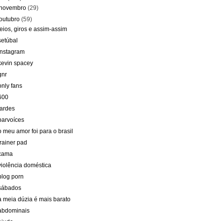
novembro
(29)
outubro
(59)
feios, giros e assim-assim
setúbal
instagram
kevin spacey
gnr
only fans
600
tardes
parvoíces
o meu amor foi para o brasil
trainer pad
cama
violência doméstica
blog porn
sábados
à meia dúzia é mais barato
abdominais