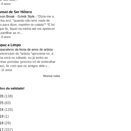
 9 anos
nsei de Ser Hétero
ison Break - Grindr Style
-
*Dizia-me a
nha avó, "quando não tens nada de
ito para dizer, mantém-te calado"* *E foi
que fiz, fiquei na minha até me apetecer
 partilhar as m...
 9 anos
paz a Limpo
eparativos da festa de anos do artista
-
aniversário do *artista *aproxima-se, a
sta será no sábado. eu já tenho as
nhas prendas (preciso só de embrulhar
as), fiz com que os amigos dele c...
 11 anos
Mostrar todos
os da validade!
26
(138)
25
(83)
24
(120)
19
(1)
18
(29)
17
(257)