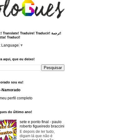
 Translate! Traduire! Traducir! ترجمة!
tta! Traduci!
t Language
▼
a aqui, que eu deixo!
orado sou eu!
x-Namorado
meu perfil completo
ques do último ano!
sete e ponto final - paulo
roberto figueiredo braccini
E depois de ler tudo,
digam lá que não é