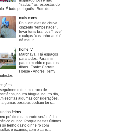
inspirador! Ah e não
"traduzi" as respostas do
lo. É tudo português. Bom dom...
mais cores
Pois, em dias de chuva
cinzento "tempestade" ,
levar ténis brancos "neve"
e calças "castanho-areia"
dá mau r...
home IV
Marchava. Há espaços
para todos. Para mim,
para o marido e para os
filhos. Fonte: Carrara
House - Andrés Remy
uitectos
ceções
seguimento de uma troca de
entários, noutro blogue, noutro dia,
am escritas algumas considerações,
 algumas pessoas podiam ter s...
undas-feiras
eu próximo namorado será médico,
ânico ou rico. Porque nestes últimos
s só tenho gasto dinheiro com
sultas e exames, com o carro...