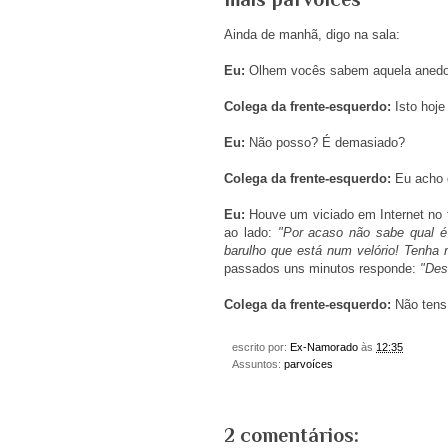
Ainda de manhã, digo na sala:
Eu:
Olhem vocês sabem aquela anedot
Colega da frente-esquerdo:
Isto hoje
Eu:
Não posso? É demasiado?
Colega da frente-esquerdo:
Eu acho q
Eu:
Houve um viciado em Internet no 
ao lado:
"Por acaso não sabe qual é
barulho que está num velório! Tenha r
passados uns minutos responde:
"Des
Colega da frente-esquerdo:
Não tens
escrito por:
Ex-Namorado
às
12:35
Assuntos:
parvoíces
2 comentários: