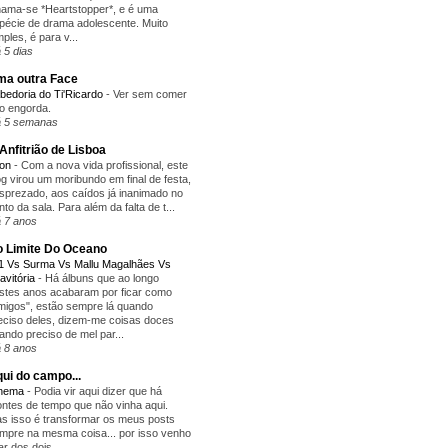
ama-se *Heartstopper*, e é uma
pécie de drama adolescente. Muito
mples, é para v...
 5 dias
a outra Face
bedoria do Ti'Ricardo
-
Ver sem comer
o engorda.
 5 semanas
Anfitrião de Lisboa
yon
-
Com a nova vida profissional, este
og virou um moribundo em final de festa,
sprezado, aos caídos já inanimado no
nto da sala. Para além da falta de t...
 7 anos
 Limite Do Oceano
1 Vs Surma Vs Mallu Magalhães Vs
avitória
-
Há álbuns que ao longo
stes anos acabaram por ficar como
migos", estão sempre lá quando
eciso deles, dizem-me coisas doces
ando preciso de mel par...
 8 anos
ui do campo...
inema
-
Podia vir aqui dizer que há
ntes de tempo que não vinha aqui.
s isso é transformar os meus posts
mpre na mesma coisa... por isso venho
lar dos dois...