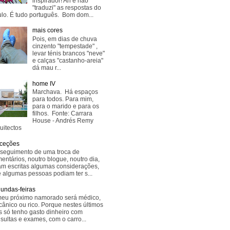
inspirador! Ah e não
"traduzi" as respostas do
lo. É tudo português. Bom dom...
mais cores
Pois, em dias de chuva
cinzento "tempestade" ,
levar ténis brancos "neve"
e calças "castanho-areia"
dá mau r...
home IV
Marchava. Há espaços
para todos. Para mim,
para o marido e para os
filhos. Fonte: Carrara
House - Andrés Remy
uitectos
ceções
seguimento de uma troca de
entários, noutro blogue, noutro dia,
am escritas algumas considerações,
 algumas pessoas podiam ter s...
undas-feiras
eu próximo namorado será médico,
ânico ou rico. Porque nestes últimos
s só tenho gasto dinheiro com
sultas e exames, com o carro...