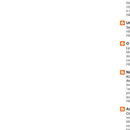
da
vi
e 
Há
Um
Sa
nã
Há
O 
L
bl
de
ca
Há
No
#1
An
de
"a
pr
qu
Há
Aq
C
mo
Ma
se
fa