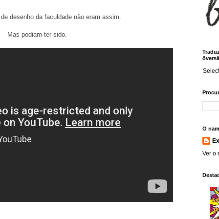
 de desenho da faculdade não eram assim.
Mas podiam ter sido.
Traduz!
översä
Selec
Procur
O nam
E
Ver o 
Desta