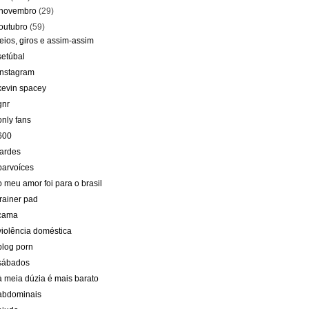
novembro
(29)
outubro
(59)
feios, giros e assim-assim
setúbal
instagram
kevin spacey
gnr
only fans
600
tardes
parvoíces
o meu amor foi para o brasil
trainer pad
cama
violência doméstica
blog porn
sábados
à meia dúzia é mais barato
abdominais