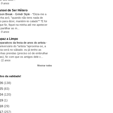
 9 anos
nsei de Ser Hétero
ison Break - Grindr Style
-
*Dizia-me a
nha avó, "quando não tens nada de
ito para dizer, mantém-te calado"* *E foi
que fiz, fiquei na minha até me apetecer
 partilhar as m...
 9 anos
paz a Limpo
eparativos da festa de anos do artista
-
aniversário do *artista *aproxima-se, a
sta será no sábado. eu já tenho as
nhas prendas (preciso só de embrulhar
as), fiz com que os amigos dele c...
 11 anos
Mostrar todos
os da validade!
26
(138)
25
(83)
24
(120)
19
(1)
18
(29)
17
(257)