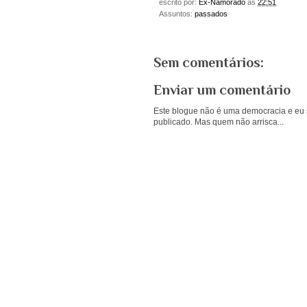
escrito por:
Ex-Namorado
às
22:51
Assuntos:
passados
Sem comentários:
Enviar um comentário
Este blogue não é uma democracia e eu s
publicado. Mas quem não arrisca...