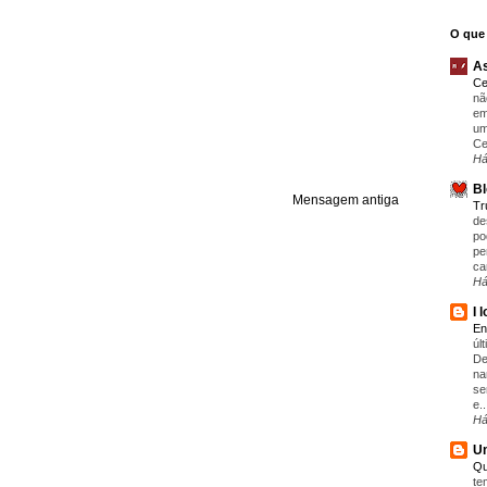
O que 
As
Ce
nã
em
um
Ce
Há
Bl
Mensagem antiga
T
de
po
pe
ca
Há
I 
En
úl
De
na
se
e..
Há
Um
Qu
te