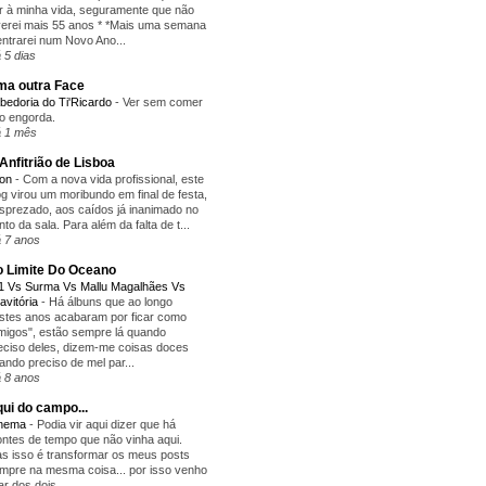
r à minha vida, seguramente que não
verei mais 55 anos * *Mais uma semana
entrarei num Novo Ano...
 5 dias
a outra Face
bedoria do Ti'Ricardo
-
Ver sem comer
o engorda.
 1 mês
Anfitrião de Lisboa
yon
-
Com a nova vida profissional, este
og virou um moribundo em final de festa,
sprezado, aos caídos já inanimado no
nto da sala. Para além da falta de t...
 7 anos
 Limite Do Oceano
1 Vs Surma Vs Mallu Magalhães Vs
avitória
-
Há álbuns que ao longo
stes anos acabaram por ficar como
migos", estão sempre lá quando
eciso deles, dizem-me coisas doces
ando preciso de mel par...
 8 anos
ui do campo...
inema
-
Podia vir aqui dizer que há
ntes de tempo que não vinha aqui.
s isso é transformar os meus posts
mpre na mesma coisa... por isso venho
lar dos dois...