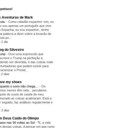
petisco!
 Aventuras de Mark
uta.
-
Como cidadão espanhol -sim, eu
o sou apenas um português que vive
 Espanha; eu sou espanhol-, tenho
a palavra a dizer sobre a invasão de
uta po...
 1 dia
og do Silvestre
rump
-
Ouvi uma expressão que
screve o Trump na perfeição e,
dendo ser divertida, é das coisas mais
rturbadoras que podem existir para
racterizar o Presid...
 2 dias
love my shoes
quanto o sono não chega....
-
Os
timos meses têm sido... peculiares.
pois do susto de saúde do meu
morado as coisas acalmaram. Está a
r seguido, faz análises regularmente e
.
 3 dias
 Deus Caido do Olimpo
ase nas 56 voltas ao Sol
-
*E, a vida
m destas coisas. A pensar em que rumo