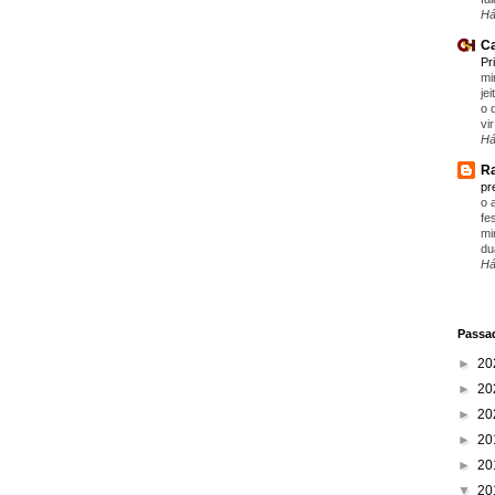
Há
Ca
Pr
mi
je
o 
vir
Há
Ra
pr
o 
fe
mi
du
Há
Passad
►
20
►
20
►
20
►
20
►
20
▼
20