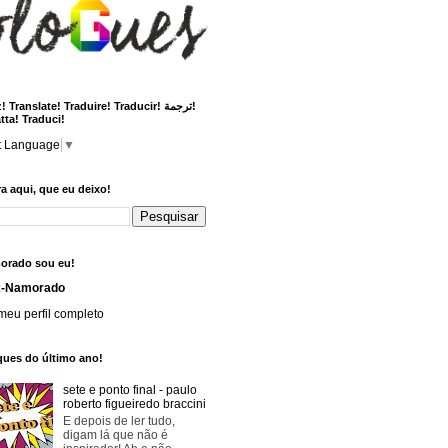
 Translate! Traduire! Traducir! ترجمة!
tta! Traduci!
t Language
▼
a aqui, que eu deixo!
orado sou eu!
x-Namorado
meu perfil completo
ques do último ano!
sete e ponto final - paulo
roberto figueiredo braccini
E depois de ler tudo,
digam lá que não é