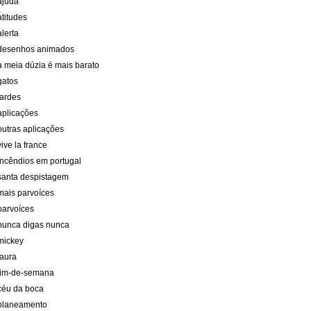
ajuda
atitudes
alerta
desenhos animados
à meia dúzia é mais barato
gatos
tardes
aplicações
outras aplicações
vive la france
incêndios em portugal
santa despistagem
mais parvoíces
parvoíces
nunca digas nunca
mickey
laura
fim-de-semana
céu da boca
planeamento