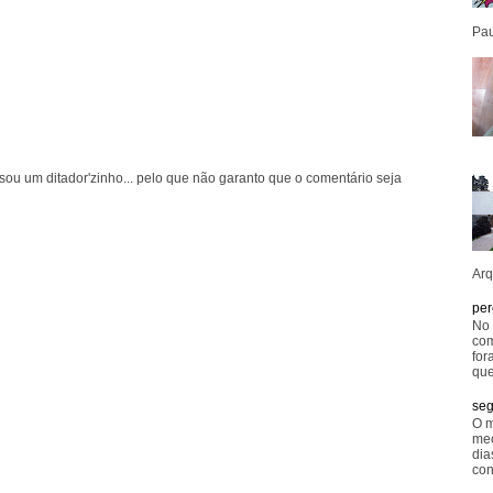
Pau
ou um ditador'zinho... pelo que não garanto que o comentário seja
Arq
per
No 
com
for
que
seg
O m
mec
dia
con