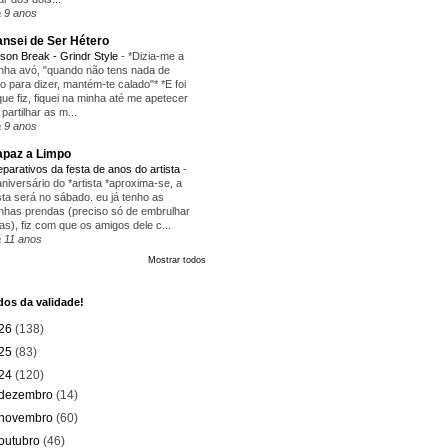
 9 anos
nsei de Ser Hétero
ison Break - Grindr Style
-
*Dizia-me a
nha avó, "quando não tens nada de
ito para dizer, mantém-te calado"* *E foi
que fiz, fiquei na minha até me apetecer
 partilhar as m...
 9 anos
paz a Limpo
eparativos da festa de anos do artista
-
aniversário do *artista *aproxima-se, a
sta será no sábado. eu já tenho as
nhas prendas (preciso só de embrulhar
as), fiz com que os amigos dele c...
 11 anos
Mostrar todos
os da validade!
26
(138)
25
(83)
24
(120)
dezembro
(14)
novembro
(60)
outubro
(46)