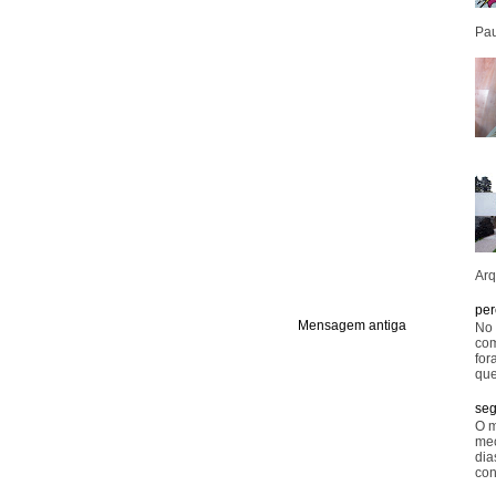
Pau
Arq
per
Mensagem antiga
No 
com
for
que
seg
O m
mec
dia
con