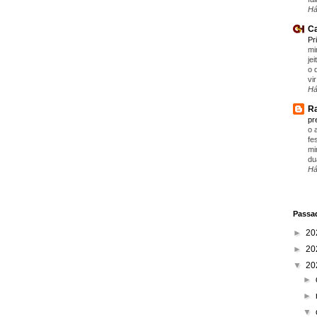
Há
Ca
Pr
mi
je
o 
vir
Há
Ra
pr
o 
fe
mi
du
Há
Passad
►
20
►
20
▼
20
►
►
▼