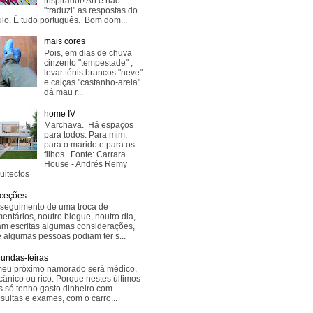
inspirador! Ah e não
"traduzi" as respostas do
lo. É tudo português. Bom dom...
mais cores
Pois, em dias de chuva
cinzento "tempestade" ,
levar ténis brancos "neve"
e calças "castanho-areia"
dá mau r...
home IV
Marchava. Há espaços
para todos. Para mim,
para o marido e para os
filhos. Fonte: Carrara
House - Andrés Remy
uitectos
ceções
seguimento de uma troca de
entários, noutro blogue, noutro dia,
am escritas algumas considerações,
 algumas pessoas podiam ter s...
undas-feiras
eu próximo namorado será médico,
ânico ou rico. Porque nestes últimos
s só tenho gasto dinheiro com
sultas e exames, com o carro...