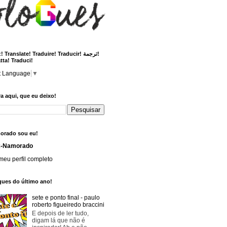
 Translate! Traduire! Traducir! ترجمة!
tta! Traduci!
t Language
▼
a aqui, que eu deixo!
orado sou eu!
x-Namorado
meu perfil completo
ques do último ano!
sete e ponto final - paulo
roberto figueiredo braccini
E depois de ler tudo,
digam lá que não é