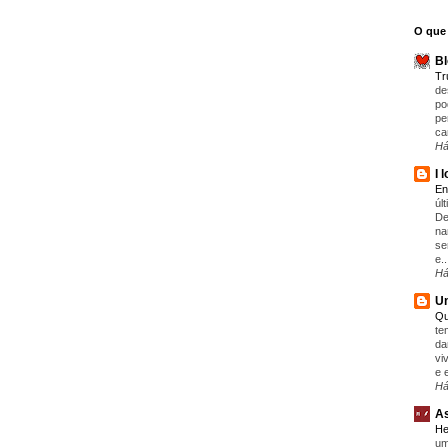
O que 
Bl
T
de
po
pe
ca
Há
I 
En
úl
De
na
se
e..
Há
Um
Qu
te
da
vi
e 
Há
As
He
um