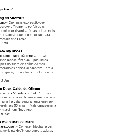
petisco!
og do Silvestre
rump
-
Ouvi uma expressão que
screve o Trump na perfeição e,
dendo ser divertida, é das coisas mais
rturbadoras que podem existir para
racterizar o Presid...
 1 dia
love my shoes
quanto o sono não chega....
-
Os
timos meses têm sido... peculiares.
pois do susto de saúde do meu
morado as coisas acalmaram. Está a
r seguido, faz análises regularmente e
.
 3 dias
 Deus Caido do Olimpo
ase nas 56 voltas ao Sol
-
*E, a vida
m destas coisas. A pensar em que rumo
r à minha vida, seguramente que não
verei mais 55 anos * *Mais uma semana
entrarei num Novo Ano...
 5 dias
 Aventuras de Mark
artstopper.
-
Comecei, há dias, a ver
a série na Netflix que estou a adorar.