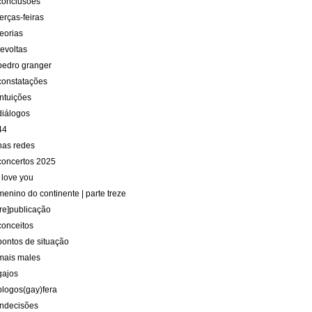
conclusões
terças-feiras
teorias
revoltas
pedro granger
constatações
intuições
diálogos
44
nas redes
concertos 2025
i love you
menino do continente | parte treze
[re]publicação
conceitos
pontos de situação
mais males
gajos
blogos(gay)fera
indecisões