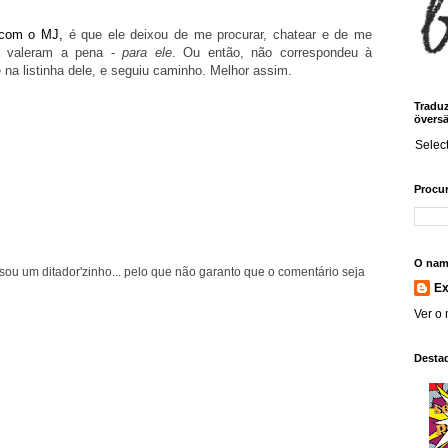
 com o MJ,
é que ele deixou de me procurar, chatear e de me
a valeram a pena -
para ele
. Ou então, não correspondeu à
 na listinha dele, e seguiu caminho. Melhor assim.
Traduz!
översä
Selec
Procur
O nam
ou um ditador'zinho... pelo que não garanto que o comentário seja
E
Ver o 
Desta