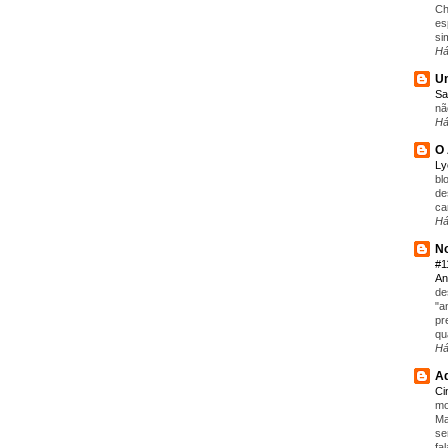
Ch
es
si
Há
Um
Sa
nã
Há
O 
L
bl
de
ca
Há
No
#1
An
de
"a
pr
qu
Há
Aq
C
mo
Ma
se
fa