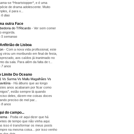
ama-se *Heartstopper*, e é uma
pécie de drama adolescente. Muito
mples, é para v...
 6 dias
a outra Face
bedoria do Ti'Ricardo
-
Ver sem comer
o engorda.
 5 semanas
Anfitrião de Lisboa
yon
-
Com a nova vida profissional, este
og virou um moribundo em final de festa,
sprezado, aos caídos já inanimado no
nto da sala. Para além da falta de t...
 7 anos
 Limite Do Oceano
1 Vs Surma Vs Mallu Magalhães Vs
avitória
-
Há álbuns que ao longo
stes anos acabaram por ficar como
migos", estão sempre lá quando
eciso deles, dizem-me coisas doces
ando preciso de mel par...
 8 anos
ui do campo...
inema
-
Podia vir aqui dizer que há
ntes de tempo que não vinha aqui.
s isso é transformar os meus posts
mpre na mesma coisa... por isso venho
lar dos dois...