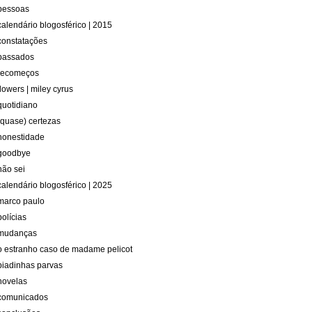
pessoas
calendário blogosférico | 2015
constatações
passados
recomeços
flowers | miley cyrus
quotidiano
(quase) certezas
honestidade
goodbye
não sei
calendário blogosférico | 2025
marco paulo
polícias
mudanças
o estranho caso de madame pelicot
piadinhas parvas
novelas
comunicados