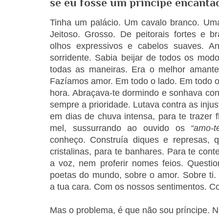
se eu fosse um príncipe encanta
Tinha um palácio. Um cavalo branco. Um
Jeitoso. Grosso. De peitorais fortes e br
olhos expressivos e cabelos suaves. A
sorridente. Sabia beijar de todos os mod
todas as maneiras. Era o melhor amant
Fazíamos amor. Em todo o lado. Em todo o s
hora. Abraçava-te dormindo e sonhava cont
sempre a prioridade. Lutava contra as injus
em dias de chuva intensa, para te trazer 
mel, sussurrando ao ouvido os
“amo-t
conheço. Construía diques e represas, 
cristalinas, para te banhares. Para te cont
a voz, nem proferir nomes feios. Questi
poetas do mundo, sobre o amor. Sobre ti
a tua cara. Com os nossos sentimentos. C
Mas o problema, é que não sou príncipe. 