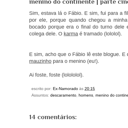
menino do continente | parte cin
Sim, estava lá o Fábio. E sim, fui para a fi
por ele, porque quando chegou a minh
bocado porque era o final do turno dele 
colega dele. O
karma
é tramado (lololol).
E sim, acho que o Fábio lê este blogue. E 
mauzinho
para o menino (eu!).
Ai foste, foste (lolololol).
escrito por:
Ex-Namorado
às
20:15
Assuntos:
descaramento
,
homens
,
menino do contin
14 comentários: