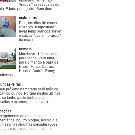
inspirador! Ah e não
"traduzi" as respostas do
lo. É tudo português. Bom dom...
mais cores
Pois, em dias de chuva
cinzento "tempestade" ,
levar ténis brancos "neve"
e calças "castanho-areia"
dá mau r...
home IV
Marchava. Há espaços
para todos. Para mim,
para o marido e para os
filhos. Fonte: Carrara
House - Andrés Remy
uitectos
undas-feiras
eu próximo namorado será médico,
ânico ou rico. Porque nestes últimos
s só tenho gasto dinheiro com
sultas e exames, com o carro...
ceções
seguimento de uma troca de
entários, noutro blogue, noutro dia,
am escritas algumas considerações,
 algumas pessoas podiam ter s...