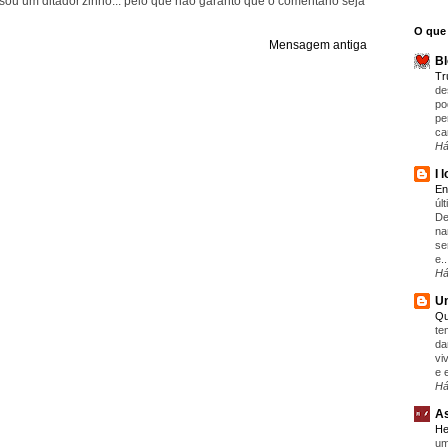
ou um ditador'zinho... pelo que não garanto que o comentário seja
O que 
Mensagem antiga
Bl
T
de
po
pe
ca
Há
I 
En
úl
De
na
se
e..
Há
Um
Qu
te
da
vi
e 
Há
As
He
um