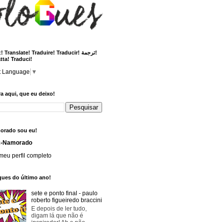
 Translate! Traduire! Traducir! ترجمة!
tta! Traduci!
t Language
▼
a aqui, que eu deixo!
orado sou eu!
x-Namorado
meu perfil completo
ques do último ano!
sete e ponto final - paulo
roberto figueiredo braccini
E depois de ler tudo,
digam lá que não é