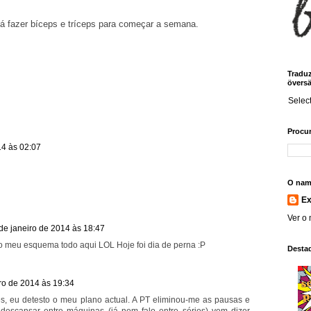
lá fazer bíceps e tríceps para começar a semana.
Traduz!
översä
Selec
Procur
14 às 02:07
O nam
E
Ver o 
de janeiro de 2014 às 18:47
o meu esquema todo aqui LOL Hoje foi dia de perna :P
Desta
ro de 2014 às 19:34
s, eu detesto o meu plano actual. A PT eliminou-me as pausas e