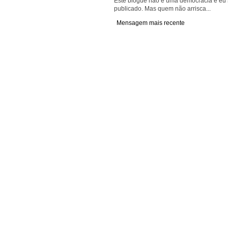
Este blogue não é uma democracia e eu s
publicado. Mas quem não arrisca...
Mensagem mais recente