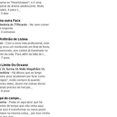
ama-se *Heartstopper*, e é uma
pécie de drama adolescente. Muito
mples, é para v...
 5 dias
a outra Face
bedoria do Ti'Ricardo
-
Ver sem comer
o engorda.
 5 semanas
Anfitrião de Lisboa
yon
-
Com a nova vida profissional, este
og virou um moribundo em final de festa,
sprezado, aos caídos já inanimado no
nto da sala. Para além da falta de t...
 7 anos
 Limite Do Oceano
1 Vs Surma Vs Mallu Magalhães Vs
avitória
-
Há álbuns que ao longo
stes anos acabaram por ficar como
migos", estão sempre lá quando
eciso deles, dizem-me coisas doces
ando preciso de mel par...
 8 anos
ui do campo...
inema
-
Podia vir aqui dizer que há
ntes de tempo que não vinha aqui.
s isso é transformar os meus posts
mpre na mesma coisa... por isso venho
lar dos dois...