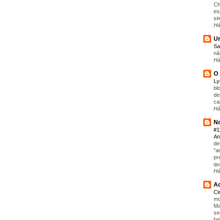
Ch
es
si
Há
Um
Sa
nã
Há
O 
L
bl
de
ca
Há
No
#1
An
de
"a
pr
qu
Há
Aq
C
mo
Ma
se
fa