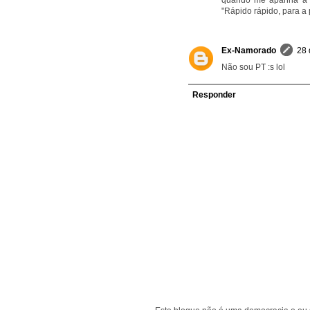
quando me apanha a d
"Rápido rápido, para a 
Ex-Namorado
28 
Não sou PT :s lol
Responder