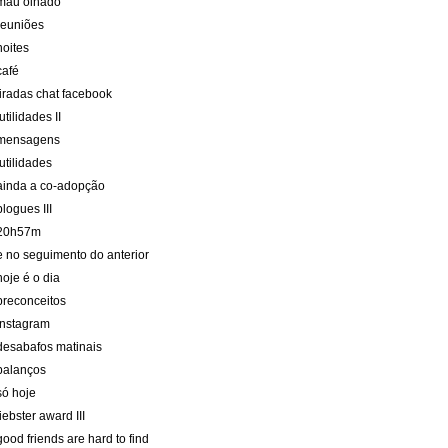
mau olhado
reuniões
noites
café
tiradas chat facebook
futilidades II
mensagens
futilidades
ainda a co-adopção
blogues III
20h57m
e no seguimento do anterior
hoje é o dia
preconceitos
instagram
desabafos matinais
balanços
só hoje
liebster award III
good friends are hard to find