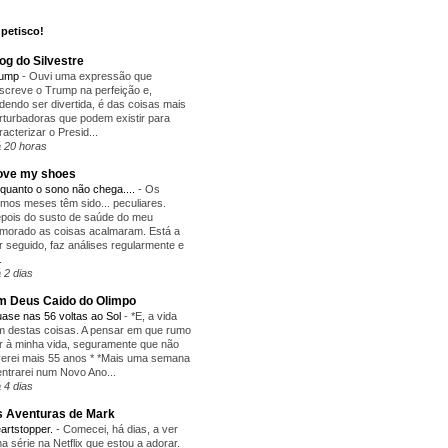
petisco!
og do Silvestre
rump
-
Ouvi uma expressão que
screve o Trump na perfeição e,
dendo ser divertida, é das coisas mais
rturbadoras que podem existir para
racterizar o Presid...
 20 horas
love my shoes
quanto o sono não chega....
-
Os
timos meses têm sido... peculiares.
pois do susto de saúde do meu
morado as coisas acalmaram. Está a
r seguido, faz análises regularmente e
.
 2 dias
 Deus Caido do Olimpo
ase nas 56 voltas ao Sol
-
*E, a vida
m destas coisas. A pensar em que rumo
r à minha vida, seguramente que não
verei mais 55 anos * *Mais uma semana
entrarei num Novo Ano...
 4 dias
 Aventuras de Mark
artstopper.
-
Comecei, há dias, a ver
a série na Netflix que estou a adorar.