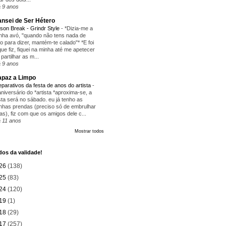
 9 anos
nsei de Ser Hétero
ison Break - Grindr Style
-
*Dizia-me a
nha avó, "quando não tens nada de
ito para dizer, mantém-te calado"* *E foi
que fiz, fiquei na minha até me apetecer
 partilhar as m...
 9 anos
paz a Limpo
eparativos da festa de anos do artista
-
aniversário do *artista *aproxima-se, a
sta será no sábado. eu já tenho as
nhas prendas (preciso só de embrulhar
as), fiz com que os amigos dele c...
 11 anos
Mostrar todos
os da validade!
26
(138)
25
(83)
24
(120)
19
(1)
18
(29)
17
(257)