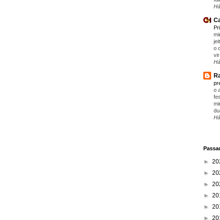
Há
Ca
Pr
mi
je
o 
vir
Há
Ra
pr
o 
fe
mi
du
Há
Passad
►
20
►
20
►
20
►
20
►
20
►
20