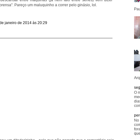
escansar entre máquinas (já nem falo entre séries) vem dizer
prensa". Pareço um maluquinho a correr pelo ginásio, lol.
Pau
de janeiro de 2014 às 20:29
Arq
seg
O m
mec
dia
con
per
No 
com
for
que