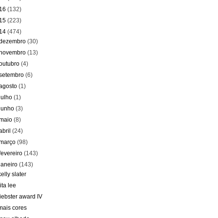
16
(132)
15
(223)
14
(474)
dezembro
(30)
novembro
(13)
outubro
(4)
setembro
(6)
agosto
(1)
julho
(1)
junho
(3)
maio
(8)
abril
(24)
março
(98)
fevereiro
(143)
janeiro
(143)
kelly slater
rita lee
liebster award IV
mais cores