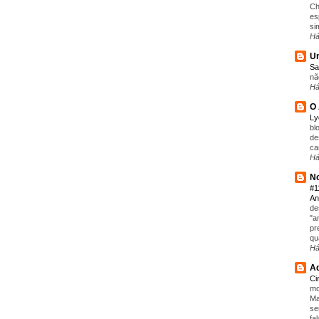
Ch
es
si
Há
Um
Sa
nã
Há
O 
L
bl
de
ca
Há
No
#1
An
de
"a
pr
qu
Há
Aq
C
mo
Ma
se
fa