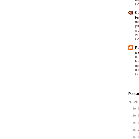
Há
Ca
Pr
mi
je
o 
vir
Há
Ra
pr
o 
fe
mi
du
Há
Passad
▼
20
►
►
►
►
►