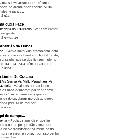
ama-se *Heartstopper*, e é uma
pécie de drama adolescente. Muito
mples, é para v...
 5 dias
a outra Face
bedoria do Ti'Ricardo
-
Ver sem comer
o engorda.
 5 semanas
Anfitrião de Lisboa
yon
-
Com a nova vida profissional, este
og virou um moribundo em final de festa,
sprezado, aos caídos já inanimado no
nto da sala. Para além da falta de t...
 7 anos
 Limite Do Oceano
1 Vs Surma Vs Mallu Magalhães Vs
avitória
-
Há álbuns que ao longo
stes anos acabaram por ficar como
migos", estão sempre lá quando
eciso deles, dizem-me coisas doces
ando preciso de mel par...
 8 anos
ui do campo...
inema
-
Podia vir aqui dizer que há
ntes de tempo que não vinha aqui.
s isso é transformar os meus posts
mpre na mesma coisa... por isso venho
lar dos dois...