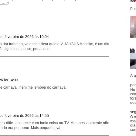
casa?
Pau
de fevereiro de 2026 às 10:04
a dar trabalho, vale mais ficar quieto! AHAHAHA Mas sim, é um dia
o ligo muito a isso, por acaso.
Arq
26 às 14:33
per
e carnaval. nem me lembrei do carnaval.
No 
com
for
que
seg
de fevereiro de 2026 às 14:55
O m
mec
ra difícil esquecer com tanta coisa na TV. Mas pessoalmente não
dia
quando era pequeno. Mais pequeno, vá.
con