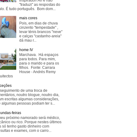
inspirador! Ah e não
"traduzi" as respostas do
lo. É tudo português. Bom dom...
mais cores
Pois, em dias de chuva
cinzento "tempestade" ,
levar ténis brancos "neve"
e calças "castanho-areia"
dá mau r...
home IV
Marchava. Há espaços
para todos. Para mim,
para o marido e para os
filhos. Fonte: Carrara
House - Andrés Remy
uitectos
ceções
seguimento de uma troca de
entários, noutro blogue, noutro dia,
am escritas algumas considerações,
 algumas pessoas podiam ter s...
undas-feiras
eu próximo namorado será médico,
ânico ou rico. Porque nestes últimos
s só tenho gasto dinheiro com
sultas e exames, com o carro...