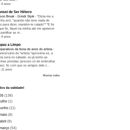
 9 anos
nsei de Ser Hétero
ison Break - Grindr Style
-
*Dizia-me a
nha avó, "quando não tens nada de
ito para dizer, mantém-te calado"* *E foi
que fiz, fiquei na minha até me apetecer
 partilhar as m...
 9 anos
paz a Limpo
eparativos da festa de anos do artista
-
aniversário do *artista *aproxima-se, a
sta será no sábado. eu já tenho as
nhas prendas (preciso só de embrulhar
as), fiz com que os amigos dele c...
 11 anos
Mostrar todos
os da validade!
26
(138)
julho
(1)
junho
(11)
maio
(8)
abril
(9)
março
(54)