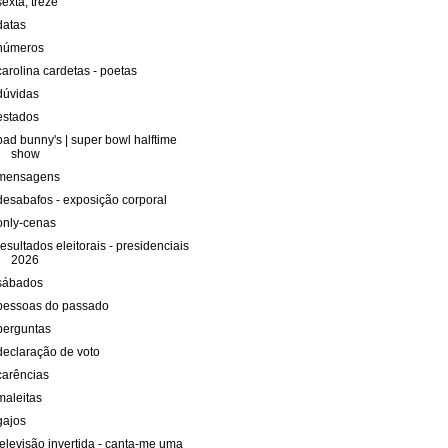
sexta, treze
datas
números
carolina cardetas - poetas
dúvidas
estados
bad bunny's | super bowl halftime
show
mensagens
desabafos - exposição corporal
only-cenas
resultados eleitorais - presidenciais
2026
sábados
pessoas do passado
perguntas
declaração de voto
carências
maleitas
gajos
televisão invertida - canta-me uma