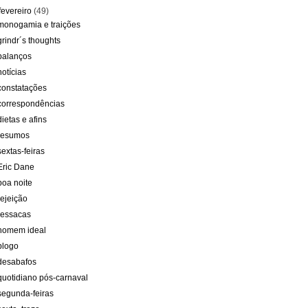
fevereiro
(49)
monogamia e traições
grindr´s thoughts
balanços
notícias
constatações
correspondências
dietas e afins
resumos
sextas-feiras
Eric Dane
boa noite
rejeição
ressacas
homem ideal
blogo
desabafos
quotidiano pós-carnaval
segunda-feiras