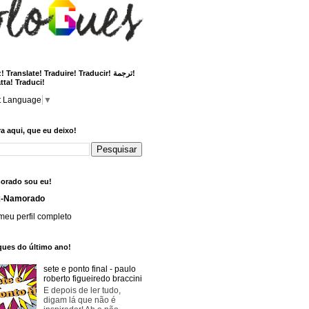
 Translate! Traduire! Traducir! ترجمة!
tta! Traduci!
t Language
▼
a aqui, que eu deixo!
orado sou eu!
x-Namorado
meu perfil completo
ques do último ano!
sete e ponto final - paulo
roberto figueiredo braccini
E depois de ler tudo,
digam lá que não é