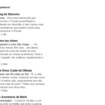
petisco!
og do Silvestre
rump
-
Ouvi uma expressão que
screve o Trump na perfeição e,
dendo ser divertida, é das coisas mais
rturbadoras que podem existir para
racterizar o Presid...
 1 dia
love my shoes
quanto o sono não chega....
-
Os
timos meses têm sido... peculiares.
pois do susto de saúde do meu
morado as coisas acalmaram. Está a
r seguido, faz análises regularmente e
.
 2 dias
 Deus Caido do Olimpo
ase nas 56 voltas ao Sol
-
*E, a vida
m destas coisas. A pensar em que rumo
r à minha vida, seguramente que não
verei mais 55 anos * *Mais uma semana
entrarei num Novo Ano...
 4 dias
 Aventuras de Mark
artstopper.
-
Comecei, há dias, a ver
a série na Netflix que estou a adorar.