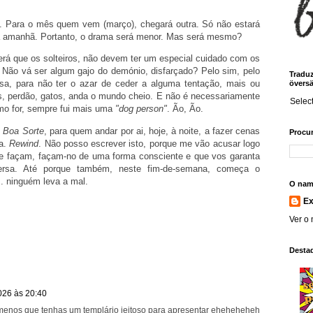
e. Para o mês quem vem (março), chegará outra. Só não estará
já amanhã. Portanto, o drama será menor. Mas será mesmo?
Será que os solteiros, não devem ter um especial cuidado com os
? Não vá ser algum gajo do demónio, disfarçado? Pelo sim, pelo
Traduz!
sa, para não ter o azar de ceder a alguma tentação, mais ou
översä
s, perdão, gatos, anda o mundo cheio. E não é necessariamente
Selec
o for, sempre fui mais uma
"dog person"
. Ão, Ão.
e
Boa Sorte
, para quem andar por ai, hoje, à noite, a fazer cenas
Procur
ra.
Rewind
. Não posso escrever isto, porque me vão acusar logo
e façam, façam-no de uma forma consciente e que vos garanta
versa. Até porque também, neste fim-de-semana, começa o
... ninguém leva a mal.
O nam
E
Ver o 
Desta
026 às 20:40
menos que tenhas um templário jeitoso para apresentar eheheheheh