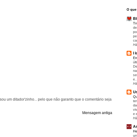
O que 
Bl
T
de
po
pe
ca
Há
I 
En
úl
De
na
se
e..
Há
Um
Qu
ou um ditador'zinho... pelo que não garanto que o comentário seja
te
da
vi
Mensagem antiga
e 
Há
As
He
um