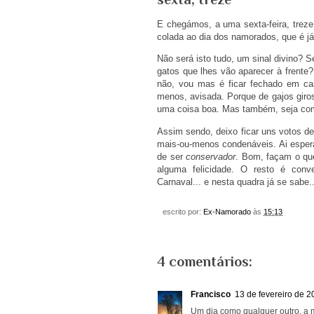
E chegámos, a uma sexta-feira, trez
colada ao dia dos namorados, que é 
Não será isto tudo, um sinal divino? 
gatos que lhes vão aparecer à frente
não, vou mas é ficar fechado em ca
menos, avisada. Porque de gajos giro
uma coisa boa. Mas também, seja com
Assim sendo, deixo ficar uns votos d
mais-ou-menos condenáveis. Ai espe
de ser
conservador
. Bom, façam o qu
alguma felicidade. O resto é con
Carnaval... e nesta quadra já se sabe
escrito por:
Ex-Namorado
às
15:13
4 comentários:
Francisco
13 de fevereiro de 2
Um dia como qualquer outro, a 