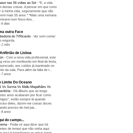
ase nas 56 voltas ao Sol
-
*E, a vida
m destas coisas. A pensar em que rumo
r à minha vida, seguramente que não
verei mais 55 anos * *Mais uma semana
entrarei num Novo Ano...
 6 dias
a outra Face
bedoria do Ti'Ricardo
-
Ver sem comer
o engorda.
 1 mês
Anfitrião de Lisboa
yon
-
Com a nova vida profissional, este
og virou um moribundo em final de festa,
sprezado, aos caídos já inanimado no
nto da sala. Para além da falta de t...
 7 anos
 Limite Do Oceano
1 Vs Surma Vs Mallu Magalhães Vs
avitória
-
Há álbuns que ao longo
stes anos acabaram por ficar como
migos", estão sempre lá quando
eciso deles, dizem-me coisas doces
ando preciso de mel par...
 8 anos
ui do campo...
inema
-
Podia vir aqui dizer que há
ntes de tempo que não vinha aqui.
s isso é transformar os meus posts