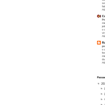
se
fa
Há
Ca
Pr
mi
je
o 
vir
Há
Ra
pr
o 
fe
mi
du
Há
Passad
▼
20
►
►
►
►