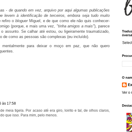
nas -
de quando em vez, arquivo por aqui algumas publicações
 levem à identificação de terceiros, embora seja tudo muito
 refiro o
bloguer
Miguel, e de que como ele não quis conhecer-
omigo (porque, e mais uma vez,
"tinha amigos a mais"
), parece
 assunto. Se calhar até estou, ou ligeiramente traumatizado,
Traduz!
översä
ro de como as pessoas são complexas (eu incluído).
Selec
r mentalmente para deixar o moço em paz, que não quero
 quentes.
Procur
O nam
E
Ver o 
6 às 17:58
Desta
 meia tigela. Por acaso até era giro, loirito e tal, de olhos claros,
 do que isso. Para mim, pelo menos.