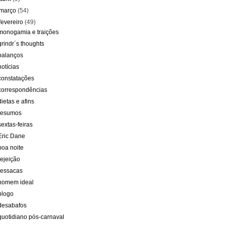
março
(54)
fevereiro
(49)
monogamia e traições
grindr´s thoughts
balanços
notícias
constatações
correspondências
dietas e afins
resumos
sextas-feiras
Eric Dane
boa noite
rejeição
ressacas
homem ideal
blogo
desabafos
quotidiano pós-carnaval