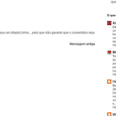
que
O que 
As
Cl
um
ou um ditador'zinho... pelo que não garanto que o comentário seja
be
re
de
Mensagem antiga
Há
Bl
T
de
po
pe
ca
Há
I 
En
úl
De
na
se
e..
Há
Um