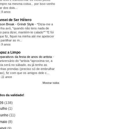
mpre na mesma coisa... por isso venho
lar dos dois...
 9 anos
nsei de Ser Hétero
ison Break - Grindr Style
-
*Dizia-me a
nha avó, "quando não tens nada de
ito para dizer, mantém-te calado"* *E foi
que fiz, fiquei na minha até me apetecer
 partilhar as m...
 9 anos
paz a Limpo
eparativos da festa de anos do artista
-
aniversário do *artista *aproxima-se, a
sta será no sábado. eu já tenho as
nhas prendas (preciso só de embrulhar
as), fiz com que os amigos dele c...
 11 anos
Mostrar todos
os da validade!
26
(138)
julho
(1)
junho
(11)
maio
(8)
abril
(9)