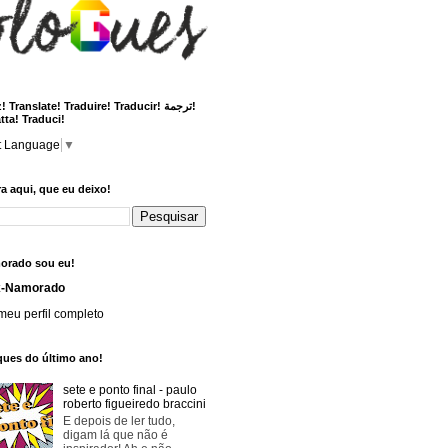
 Translate! Traduire! Traducir! ترجمة!
tta! Traduci!
t Language
▼
a aqui, que eu deixo!
orado sou eu!
x-Namorado
meu perfil completo
ques do último ano!
sete e ponto final - paulo
roberto figueiredo braccini
E depois de ler tudo,
digam lá que não é