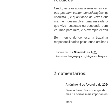
Credo, estava agora a reler umas ce
que possam conter considerações que
anónimo
-, e quantidade de vezes que
me, nem desenvolver uma amizade c
que vivo recalcado ou obcecado com o
vá, mas para mim, é o exemplo certei
Bom, tenho de começar a trabalha
responsabilidades pelas suas orelhas
escrito por:
Ex-Namorado
às
17:29
Assuntos:
blogosgayfera
,
bloguers
,
blogues
3 comentários:
Anónimo
4 de fevereiro de 202
Fizeste bem. Era um engatatão de
mas há coisas mais importantes
Mark