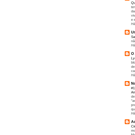
Qu
te
da
vi
e 
Há
Um
Sa
nã
Há
O 
L
bl
de
ca
Há
No
#1
An
de
"a
pr
qu
Há
Aq
C
mo
Ma