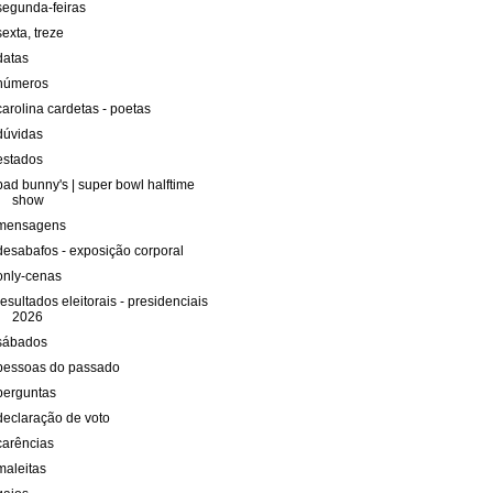
segunda-feiras
sexta, treze
datas
números
carolina cardetas - poetas
dúvidas
estados
bad bunny's | super bowl halftime
show
mensagens
desabafos - exposição corporal
only-cenas
resultados eleitorais - presidenciais
2026
sábados
pessoas do passado
perguntas
declaração de voto
carências
maleitas