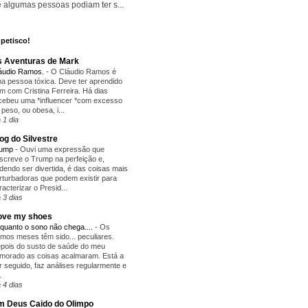
 algumas pessoas podiam ter s...
petisco!
 Aventuras de Mark
áudio Ramos.
-
O Cláudio Ramos é
a pessoa tóxica. Deve ter aprendido
m com Cristina Ferreira. Há dias
cebeu uma *influencer *com excesso
 peso, ou obesa, i...
 1 dia
og do Silvestre
rump
-
Ouvi uma expressão que
screve o Trump na perfeição e,
dendo ser divertida, é das coisas mais
rturbadoras que podem existir para
racterizar o Presid...
 3 dias
love my shoes
quanto o sono não chega....
-
Os
timos meses têm sido... peculiares.
pois do susto de saúde do meu
morado as coisas acalmaram. Está a
r seguido, faz análises regularmente e
.
 4 dias
 Deus Caido do Olimpo