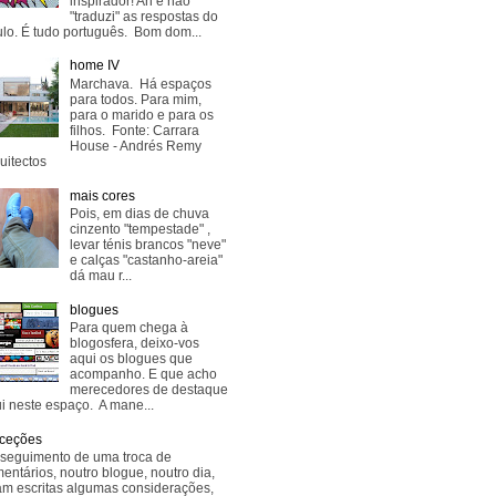
inspirador! Ah e não
"traduzi" as respostas do
lo. É tudo português. Bom dom...
home IV
Marchava. Há espaços
para todos. Para mim,
para o marido e para os
filhos. Fonte: Carrara
House - Andrés Remy
uitectos
mais cores
Pois, em dias de chuva
cinzento "tempestade" ,
levar ténis brancos "neve"
e calças "castanho-areia"
dá mau r...
blogues
Para quem chega à
blogosfera, deixo-vos
aqui os blogues que
acompanho. E que acho
merecedores de destaque
i neste espaço. A mane...
ceções
seguimento de uma troca de
entários, noutro blogue, noutro dia,
am escritas algumas considerações,