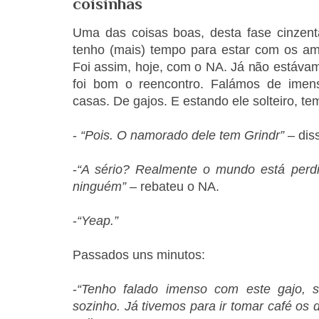
coisinhas
Uma das coisas boas, desta fase cinzen
tenho (mais) tempo para estar com os ami
Foi assim, hoje, com o NA. Já não estávam
foi bom o reencontro. Falámos de imen
casas. De gajos. E estando ele solteiro, te
-
“Pois. O namorado dele tem Grindr”
– dis
-
“A sério? Realmente o mundo está perdi
ninguém”
– rebateu o NA.
-
“Yeap.”
Passados uns minutos:
-
“Tenho falado imenso com este gajo, 
sozinho. Já tivemos para ir tomar café os 