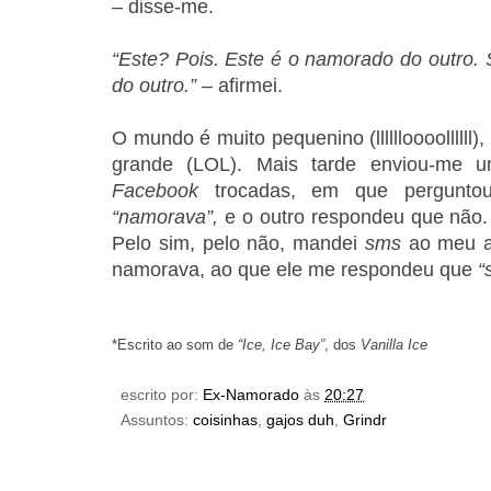
– disse-me.
“Este? Pois. Este é o namorado do outro. 
do outro.”
– afirmei.
O mundo é muito pequenino (lllllloooollllll)
grande (LOL). Mais tarde enviou-me
Facebook
trocadas, em que perguntou
“namorava”,
e o outro respondeu que não.
Pelo sim, pelo não, mandei
sms
ao meu am
namorava, ao que ele me respondeu que
“
*Escrito ao som de
“Ice, Ice Bay”
, dos
Vanilla Ice
escrito por:
Ex-Namorado
às
20:27
Assuntos:
coisinhas
,
gajos duh
,
Grindr