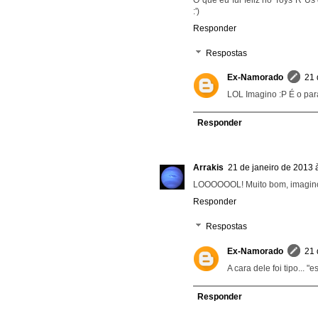
O que eu fui feliz no Toys"R"Us
:')
Responder
Respostas
Ex-Namorado
21 
LOL Imagino :P É o para
Responder
Arrakis
21 de janeiro de 2013 
LOOOOOOL! Muito bom, imagino 
Responder
Respostas
Ex-Namorado
21 
A cara dele foi tipo...
Responder