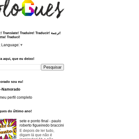
 Translate! Traduire! Traducir! ترجمة!
tta! Traduci!
t Language
▼
a aqui, que eu deixo!
orado sou eu!
x-Namorado
meu perfil completo
ques do último ano!
sete e ponto final - paulo
roberto figueiredo braccini
E depois de ler tudo,
digam lá que não é