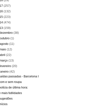
18
(29)
17
(257)
16
(132)
15
(223)
14
(474)
13
(159)
dezembro
(38)
outubro
(1)
agosto
(11)
maio
(12)
abril
(22)
março
(13)
fevereiro
(20)
janeiro
(42)
saídas passadas - Barcelona I
com e sem roupa
notícia de última hora:
e mais futilidades
sugestões
inícios