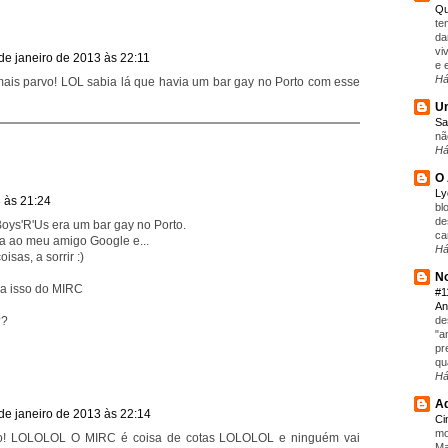
Qu
te
da
vi
de janeiro de 2013 às 22:11
e 
Há
mais parvo! LOL sabia lá que havia um bar gay no Porto com esse
Um
Sa
nã
Há
O 
L
 às 21:24
bl
de
oys'R'Us era um bar gay no Porto.
ca
da ao meu amigo Google e...
Há
sas, a sorrir :)
No
ra isso do MIRC
#1
An
de
??
"a
pr
qu
Há
Aq
de janeiro de 2013 às 22:14
C
mo
nho! LOLOLOL O MIRC é coisa de cotas LOLOLOL e ninguém vai
Ma