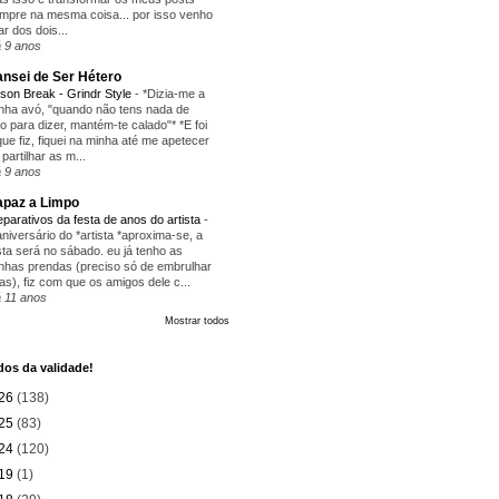
mpre na mesma coisa... por isso venho
lar dos dois...
 9 anos
nsei de Ser Hétero
ison Break - Grindr Style
-
*Dizia-me a
nha avó, "quando não tens nada de
ito para dizer, mantém-te calado"* *E foi
que fiz, fiquei na minha até me apetecer
 partilhar as m...
 9 anos
paz a Limpo
eparativos da festa de anos do artista
-
aniversário do *artista *aproxima-se, a
sta será no sábado. eu já tenho as
nhas prendas (preciso só de embrulhar
as), fiz com que os amigos dele c...
 11 anos
Mostrar todos
os da validade!
26
(138)
25
(83)
24
(120)
19
(1)