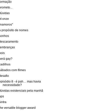
formação
prometo...
dúvidas
pt onze
"namoros"
a propósito de nomes
sonhos
descaramento
lembranças
pois
será gay?
cadilhos
sábados com filmes
desafio
episódio 8 - é pah… mas havia
necessidade?
dúvidas existenciais pela manhã
ups
sintra
the versatile blogger award