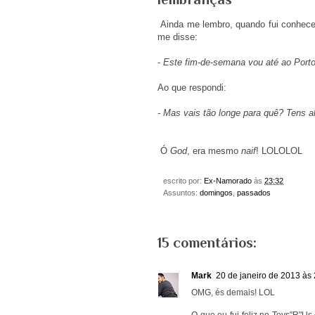
Ainda me lembro, quando fui conhec
me disse:
-
Este fim-de-semana vou até ao Porto,
Ao que respondi:
- Mas vais tão longe para quê? Tens a
Ó
God
, era mesmo
naif
! LOLOLOL
escrito por:
Ex-Namorado
às
23:32
Assuntos:
domingos
,
passados
15 comentários:
Mark
20 de janeiro de 2013 às
OMG, és demais! LOL