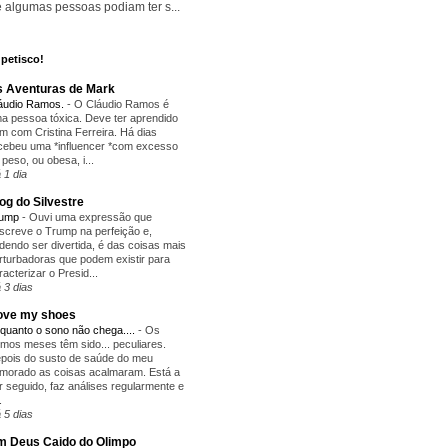
 algumas pessoas podiam ter s...
petisco!
 Aventuras de Mark
áudio Ramos.
-
O Cláudio Ramos é
a pessoa tóxica. Deve ter aprendido
m com Cristina Ferreira. Há dias
cebeu uma *influencer *com excesso
 peso, ou obesa, i...
 1 dia
og do Silvestre
rump
-
Ouvi uma expressão que
screve o Trump na perfeição e,
dendo ser divertida, é das coisas mais
rturbadoras que podem existir para
racterizar o Presid...
 3 dias
love my shoes
quanto o sono não chega....
-
Os
timos meses têm sido... peculiares.
pois do susto de saúde do meu
morado as coisas acalmaram. Está a
r seguido, faz análises regularmente e
.
 5 dias
 Deus Caido do Olimpo