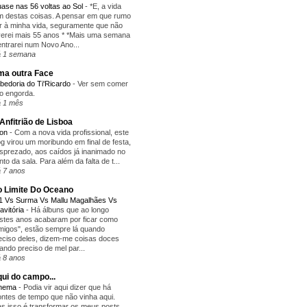
ase nas 56 voltas ao Sol
-
*E, a vida
m destas coisas. A pensar em que rumo
r à minha vida, seguramente que não
verei mais 55 anos * *Mais uma semana
entrarei num Novo Ano...
 1 semana
a outra Face
bedoria do Ti'Ricardo
-
Ver sem comer
o engorda.
 1 mês
Anfitrião de Lisboa
yon
-
Com a nova vida profissional, este
og virou um moribundo em final de festa,
sprezado, aos caídos já inanimado no
nto da sala. Para além da falta de t...
 7 anos
 Limite Do Oceano
1 Vs Surma Vs Mallu Magalhães Vs
avitória
-
Há álbuns que ao longo
stes anos acabaram por ficar como
migos", estão sempre lá quando
eciso deles, dizem-me coisas doces
ando preciso de mel par...
 8 anos
ui do campo...
inema
-
Podia vir aqui dizer que há
ntes de tempo que não vinha aqui.
s isso é transformar os meus posts