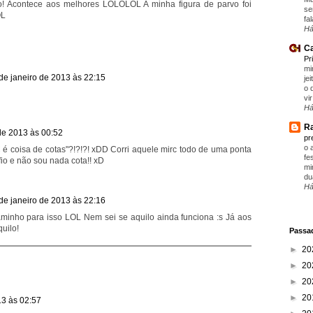
o! Acontece aos melhores LOLOLOL A minha figura de parvo foi
se
OL
fa
Há
Ca
Pr
mi
de janeiro de 2013 às 22:15
je
o 
vir
Há
Ra
de 2013 às 00:52
pr
o 
 é coisa de cotas"?!?!?! xDD Corri aquele mirc todo de uma ponta
fe
fio e não sou nada cota!! xD
mi
du
Há
de janeiro de 2013 às 22:16
inho para isso LOL Nem sei se aquilo ainda funciona :s Já aos
uilo!
Passad
►
20
►
20
►
20
►
20
13 às 02:57