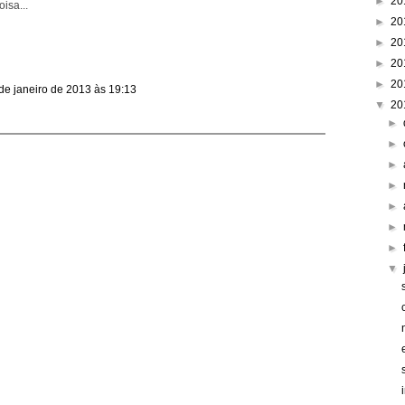
►
20
isa...
►
20
►
20
►
20
►
20
de janeiro de 2013 às 19:13
▼
20
►
►
►
►
►
►
►
▼