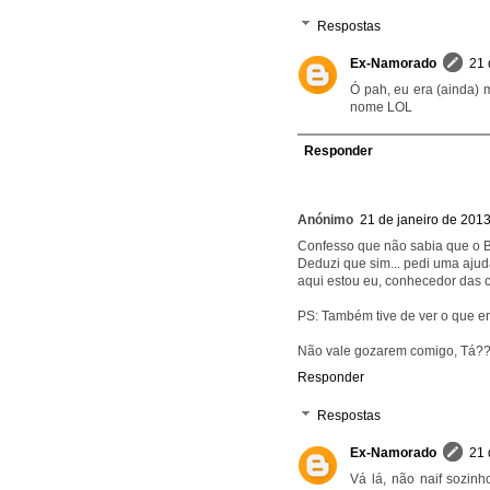
Respostas
Ex-Namorado
21 
Ó pah, eu era (ainda) 
nome LOL
Responder
Anónimo
21 de janeiro de 2013
Confesso que não sabia que o B
Deduzi que sim... pedi uma aju
aqui estou eu, conhecedor das coi
PS: Também tive de ver o que e
Não vale gozarem comigo, Tá?
Responder
Respostas
Ex-Namorado
21 
Vá lá, não naif sozi