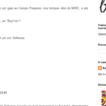
er um gajo ao Campo Pequeno, nos tempos idos do MIRC, e ele
 ao "Boy'r'us"!
Traduz!
översä
Selec
li um em Telheiras.
Procur
O nam
E
Ver o 
Desta
 23:45