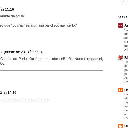
que
 às 15:16
rante da coisa...
O que 
zo que "Boyr'us" será um um bar/disco gay, certo?
As
Cl
um
be
re
de
Há
de janeiro de 2013 às 22:10
Bl
Cidade do Porto. Ou é, ou era não sei! LOL Nunca frequentei,
T
LOL
de
po
pe
ca
Há
I 
13 às 18:49
En
úl
ahahhahahahahahahahahahah
De
na
se
e..
Há
Um