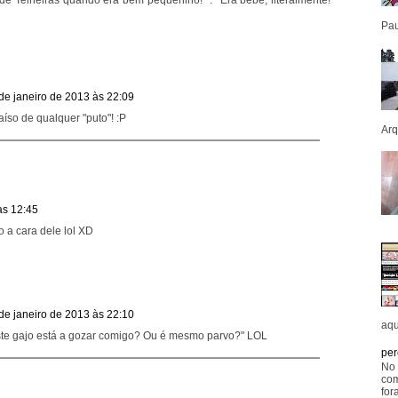
 de Telheiras quando era bem pequenino! *.* Era bebé, literalmente!
Pau
de janeiro de 2013 às 22:09
íso de qualquer "puto"! :P
Arq
às 12:45
a cara dele lol XD
de janeiro de 2013 às 22:10
aqu
 "este gajo está a gozar comigo? Ou é mesmo parvo?" LOL
per
No 
com
for