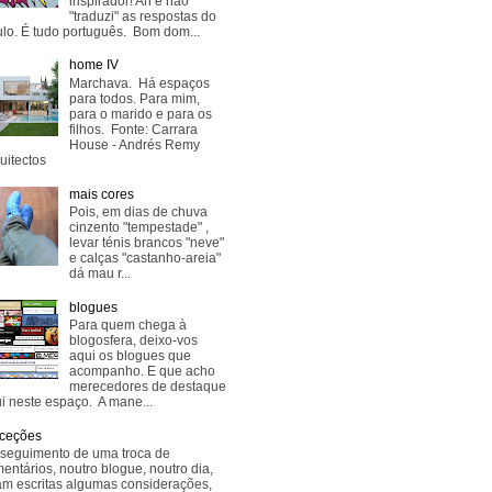
inspirador! Ah e não
"traduzi" as respostas do
lo. É tudo português. Bom dom...
home IV
Marchava. Há espaços
para todos. Para mim,
para o marido e para os
filhos. Fonte: Carrara
House - Andrés Remy
uitectos
mais cores
Pois, em dias de chuva
cinzento "tempestade" ,
levar ténis brancos "neve"
e calças "castanho-areia"
dá mau r...
blogues
Para quem chega à
blogosfera, deixo-vos
aqui os blogues que
acompanho. E que acho
merecedores de destaque
i neste espaço. A mane...
ceções
seguimento de uma troca de
entários, noutro blogue, noutro dia,
am escritas algumas considerações,