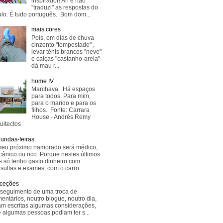
inspirador! Ah e não
"traduzi" as respostas do
lo. É tudo português. Bom dom...
mais cores
Pois, em dias de chuva
cinzento "tempestade" ,
levar ténis brancos "neve"
e calças "castanho-areia"
dá mau r...
home IV
Marchava. Há espaços
para todos. Para mim,
para o marido e para os
filhos. Fonte: Carrara
House - Andrés Remy
uitectos
undas-feiras
eu próximo namorado será médico,
ânico ou rico. Porque nestes últimos
s só tenho gasto dinheiro com
sultas e exames, com o carro...
ceções
seguimento de uma troca de
entários, noutro blogue, noutro dia,
am escritas algumas considerações,
 algumas pessoas podiam ter s...