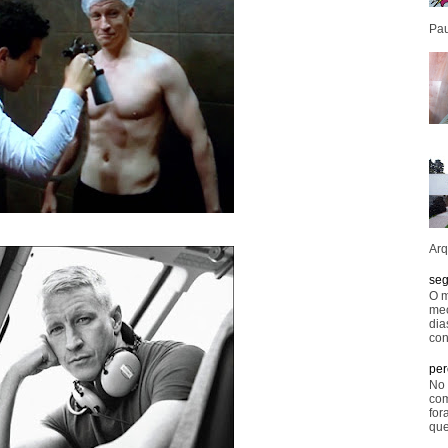
Pau
Arq
seg
O m
mec
dia
con
per
No 
com
for
que