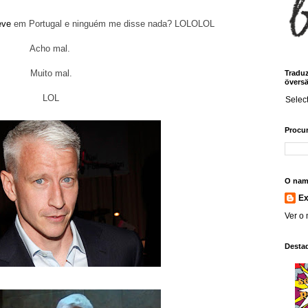
eve
em Portugal e ninguém me disse nada? LOLOLOL
Acho mal.
Muito mal.
Traduz!
översä
LOL
Selec
Procur
O nam
E
Ver o 
Desta