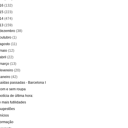
16
(132)
15
(223)
14
(474)
13
(159)
dezembro
(38)
outubro
(1)
agosto
(11)
maio
(12)
abril
(22)
março
(13)
fevereiro
(20)
janeiro
(42)
saídas passadas - Barcelona I
com e sem roupa
notícia de última hora:
e mais futilidades
sugestões
inícios
formação