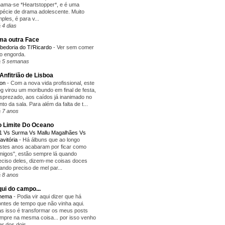
ama-se *Heartstopper*, e é uma
pécie de drama adolescente. Muito
mples, é para v...
 4 dias
a outra Face
bedoria do Ti'Ricardo
-
Ver sem comer
o engorda.
 5 semanas
Anfitrião de Lisboa
yon
-
Com a nova vida profissional, este
og virou um moribundo em final de festa,
sprezado, aos caídos já inanimado no
nto da sala. Para além da falta de t...
 7 anos
 Limite Do Oceano
1 Vs Surma Vs Mallu Magalhães Vs
avitória
-
Há álbuns que ao longo
stes anos acabaram por ficar como
migos", estão sempre lá quando
eciso deles, dizem-me coisas doces
ando preciso de mel par...
 8 anos
ui do campo...
inema
-
Podia vir aqui dizer que há
ntes de tempo que não vinha aqui.
s isso é transformar os meus posts
mpre na mesma coisa... por isso venho
lar dos dois...