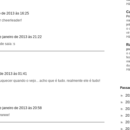
Há
Ca
o de 2013 às 16:25
Pr
r cheerleader!
mi
je
o 
vir
Há
e janeiro de 2013 às 21:22
de saia :s
Ra
pr
o 
fe
mi
du
Há
 de 2013 às 01:41
quecer quando o vejo... acho que é tudo. realmente ele é tudo!
Passad
►
20
►
20
e janeiro de 2013 às 20:58
►
20
owwww!
►
20
►
20
►
20