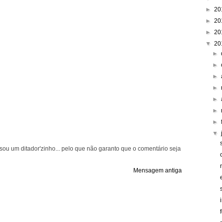
►
20
►
20
►
20
▼
20
►
►
►
►
►
►
►
▼
ou um ditador'zinho... pelo que não garanto que o comentário seja
Mensagem antiga