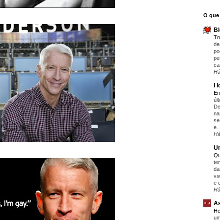
O que 
Bl
T
de
po
pe
ca
Há
I 
En
úl
De
na
se
e..
Há
Um
Qu
te
da
vi
e 
Há
As
He
um