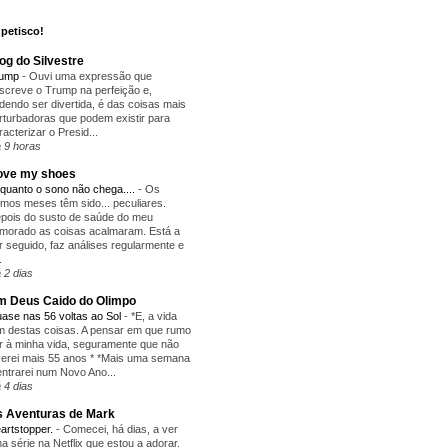
petisco!
og do Silvestre
rump
-
Ouvi uma expressão que
screve o Trump na perfeição e,
dendo ser divertida, é das coisas mais
rturbadoras que podem existir para
racterizar o Presid...
 9 horas
love my shoes
quanto o sono não chega....
-
Os
timos meses têm sido... peculiares.
pois do susto de saúde do meu
morado as coisas acalmaram. Está a
r seguido, faz análises regularmente e
.
 2 dias
 Deus Caido do Olimpo
ase nas 56 voltas ao Sol
-
*E, a vida
m destas coisas. A pensar em que rumo
r à minha vida, seguramente que não
verei mais 55 anos * *Mais uma semana
entrarei num Novo Ano...
 4 dias
 Aventuras de Mark
artstopper.
-
Comecei, há dias, a ver
a série na Netflix que estou a adorar.