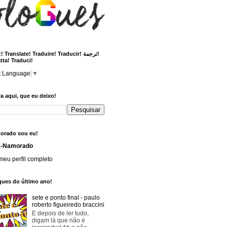
 Translate! Traduire! Traducir! ترجمة!
tta! Traduci!
t Language
▼
a aqui, que eu deixo!
orado sou eu!
x-Namorado
meu perfil completo
ques do último ano!
sete e ponto final - paulo
roberto figueiredo braccini
E depois de ler tudo,
digam lá que não é