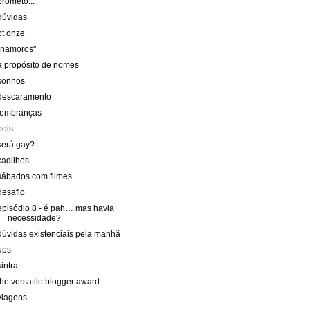
prometo...
dúvidas
pt onze
"namoros"
a propósito de nomes
sonhos
descaramento
lembranças
pois
será gay?
cadilhos
sábados com filmes
desafio
episódio 8 - é pah… mas havia
necessidade?
dúvidas existenciais pela manhã
ups
sintra
the versatile blogger award
viagens