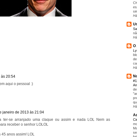
Ch
es
si
Há
Um
Sa
nã
Há
O 
L
bl
de
ca
Há
No
 às 20:54
#1
em aqui o pessoal :)
An
de
"a
pr
qu
Há
e janeiro de 2013 às 21:04
Aq
a ter-se arranjado uma claque ou assim e nada LOL Nem as
C
mo
para receber o senhor LOLOL
Ma
se
s 45 anos assim! LOL
fa