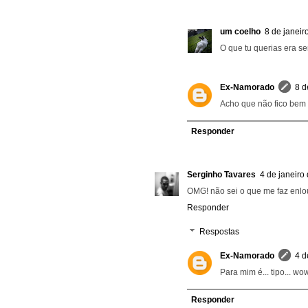
um coelho
8 de janeir
O que tu querias era se
Ex-Namorado
8 d
Acho que não fico bem 
Responder
Serginho Tavares
4 de janeiro
OMG! não sei o que me faz enlou
Responder
Respostas
Ex-Namorado
4 d
Para mim é... tipo... w
Responder