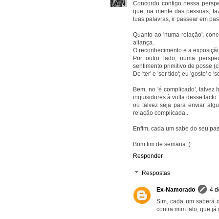
Concordo contigo nessa perspec
que, na mente das pessoas, fa
tuas palavras, ir passear em pas
Quanto ao 'numa relação', conc
aliança.
O reconhecimento e a exposição s
Por outro lado, numa perspec
sentimento primitivo de posse (c
De 'ter' e 'ser tido'; eu 'gosto' e
Bem, no 'é complicado', talvez
inquisidores à volta desse facto..
ou talvez seja para enviar al
relação complicada...
Enfim, cada um sabe do seu pas
Bom fim de semana ;)
Responder
Respostas
Ex-Namorado
4 d
Sim, cada um saberá de
contra mim falo, que já 