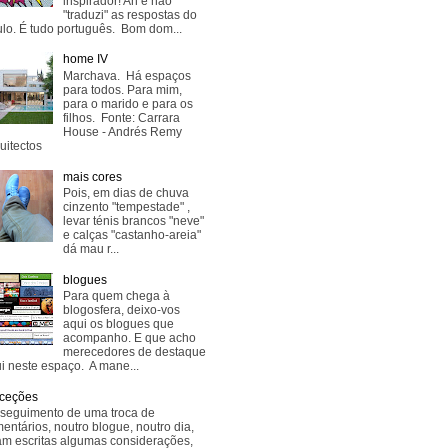
inspirador! Ah e não
"traduzi" as respostas do
lo. É tudo português. Bom dom...
home IV
Marchava. Há espaços
para todos. Para mim,
para o marido e para os
filhos. Fonte: Carrara
House - Andrés Remy
uitectos
mais cores
Pois, em dias de chuva
cinzento "tempestade" ,
levar ténis brancos "neve"
e calças "castanho-areia"
dá mau r...
blogues
Para quem chega à
blogosfera, deixo-vos
aqui os blogues que
acompanho. E que acho
merecedores de destaque
i neste espaço. A mane...
ceções
seguimento de uma troca de
entários, noutro blogue, noutro dia,
am escritas algumas considerações,