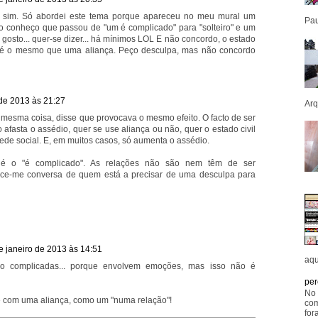
e sim. Só abordei este tema porque apareceu no meu mural um
Pau
o conheço que passou de "um é complicado" para "solteiro" e um
osto... quer-se dizer... há mínimos LOL E não concordo, o estado
o é o mesmo que uma aliança. Peço desculpa, mas não concordo
 de 2013 às 21:27
Arq
 mesma coisa, disse que provocava o mesmo efeito. O facto de ser
afasta o assédio, quer se use aliança ou não, quer o estado civil
ede social. E, em muitos casos, só aumenta o assédio.
é o "é complicado". As relações não são nem têm de ser
ece-me conversa de quem está a precisar de uma desculpa para
e janeiro de 2013 às 14:51
aqu
ão complicadas... porque envolvem emoções, mas isso não é
per
No 
 é com uma aliança, como um "numa relação"!
com
for