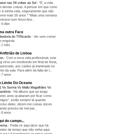
ase nas 56 voltas ao Sol
-
*E, a vida
m destas coisas. A pensar em que rumo
r à minha vida, seguramente que não
verei mais 55 anos * *Mais uma semana
entrarei num Novo Ano...
 6 dias
a outra Face
bedoria do Ti'Ricardo
-
Ver sem comer
o engorda.
 1 mês
Anfitrião de Lisboa
yon
-
Com a nova vida profissional, este
og virou um moribundo em final de festa,
sprezado, aos caídos já inanimado no
nto da sala. Para além da falta de t...
 7 anos
 Limite Do Oceano
1 Vs Surma Vs Mallu Magalhães Vs
avitória
-
Há álbuns que ao longo
stes anos acabaram por ficar como
migos", estão sempre lá quando
eciso deles, dizem-me coisas doces
ando preciso de mel par...
 8 anos
ui do campo...
inema
-
Podia vir aqui dizer que há
ntes de tempo que não vinha aqui.
s isso é transformar os meus posts