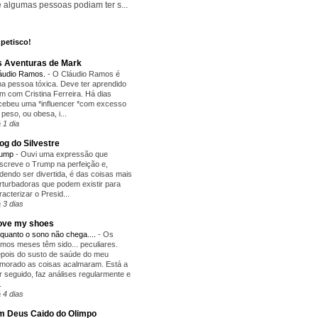
 algumas pessoas podiam ter s...
petisco!
 Aventuras de Mark
áudio Ramos.
-
O Cláudio Ramos é
a pessoa tóxica. Deve ter aprendido
m com Cristina Ferreira. Há dias
cebeu uma *influencer *com excesso
 peso, ou obesa, i...
 1 dia
og do Silvestre
rump
-
Ouvi uma expressão que
screve o Trump na perfeição e,
dendo ser divertida, é das coisas mais
rturbadoras que podem existir para
racterizar o Presid...
 3 dias
love my shoes
quanto o sono não chega....
-
Os
timos meses têm sido... peculiares.
pois do susto de saúde do meu
morado as coisas acalmaram. Está a
r seguido, faz análises regularmente e
.
 4 dias
 Deus Caido do Olimpo