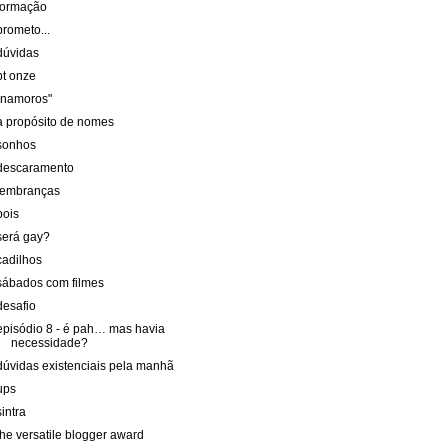
formação
prometo...
dúvidas
pt onze
"namoros"
a propósito de nomes
sonhos
descaramento
lembranças
pois
será gay?
cadilhos
sábados com filmes
desafio
episódio 8 - é pah… mas havia
necessidade?
dúvidas existenciais pela manhã
ups
sintra
the versatile blogger award