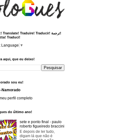
 Translate! Traduire! Traducir! ترجمة!
tta! Traduci!
t Language
▼
a aqui, que eu deixo!
orado sou eu!
x-Namorado
meu perfil completo
ques do último ano!
sete e ponto final - paulo
roberto figueiredo braccini
E depois de ler tudo,
digam lá que não é