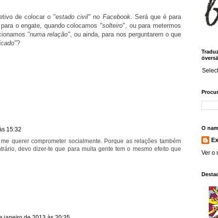
jetivo de colocar o
"estado civil"
no
Facebook
. Será que é para
 para o engate, quando colocamos
"solteiro
", ou para metermos
ecionamos
"numa relação"
, ou ainda, para nos perguntarem o que
icado"
?
Traduz!
översä
Selec
Procur
O nam
às 15:32
E
 me querer comprometer socialmente. Porque as relações também
ntrário, devo dizer-te que para muita gente tem o mesmo efeito que
Ver o 
Desta
e janeiro de 2013 às 20:35