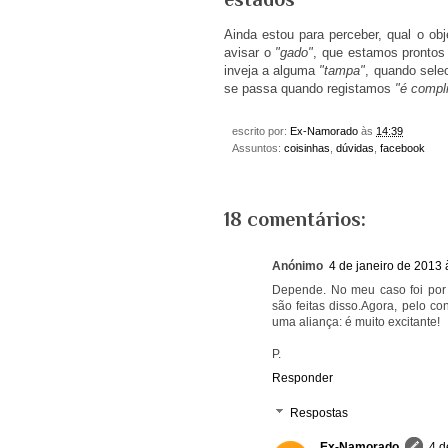
Ainda estou para perceber, qual o ob
avisar o
"gado"
, que estamos prontos
inveja a alguma
"tampa"
, quando sel
se passa quando registamos
"é compl
escrito por:
Ex-Namorado
às
14:39
Assuntos:
coisinhas
,
dúvidas
,
facebook
18 comentários:
Anónimo
4 de janeiro de 2013 
Depende. No meu caso foi por
são feitas disso.Agora, pelo co
uma aliança: é muito excitante!
P.
Responder
Respostas
Ex-Namorado
4 d