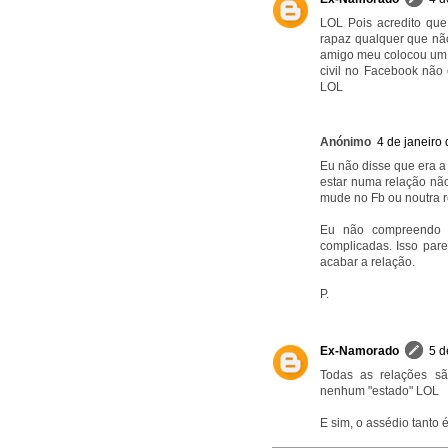
LOL Pois acredito qu
rapaz qualquer que nã
amigo meu colocou um g
civil no Facebook nã
LOL
Anónimo
4 de janeiro
Eu não disse que era a
estar numa relação não 
mude no Fb ou noutra r
Eu não compreendo 
complicadas. Isso par
acabar a relação.
P.
Ex-Namorado
5 d
Todas as relações s
nenhum "estado" LOL
E sim, o assédio tanto