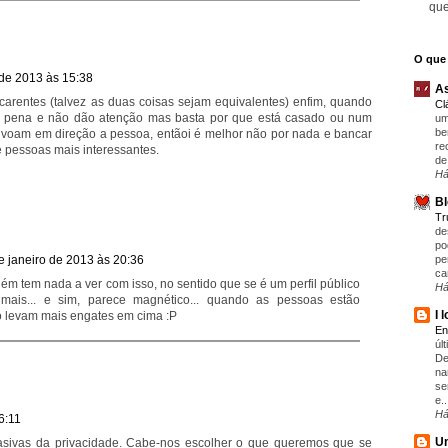
que
O que 
 de 2013 às 15:38
As
arentes (talvez as duas coisas sejam equivalentes) enfim, quando
Cl
em pena e não dão atenção mas basta por que está casado ou num
um
be
 voam em direção a pessoa, entãoi é melhor não por nada e bancar
re
e pessoas mais interessantes.
de
Há
Bl
T
de
po
e janeiro de 2013 às 20:36
pe
ca
m tem nada a ver com isso, no sentido que se é um perfil público
Há
mais... e sim, parece magnético... quando as pessoas estão
I 
o levam mais engates em cima :P
En
úl
De
na
se
e..
Há
6:11
Um
vasivas da privacidade. Cabe-nos escolher o que queremos que se