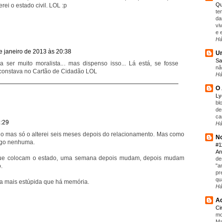
Qu
rei o estado civil. LOL :p
te
da
vi
e 
Há
e janeiro de 2013 às 20:38
Um
Sa
a ser muito moralista... mas dispenso isso... Lá está, se fosse
nã
 constava no Cartão de Cidadão LOL
Há
O 
L
bl
de
ca
8:29
Há
do mas só o alterei seis meses depois do relacionamento. Mas como
No
ligo nenhuma.
#1
An
ue colocam o estado, uma semana depois mudam, depois mudam
de
"a
.
pr
qu
isa mais estúpida que há memória.
Há
Aq
C
mo
Ma