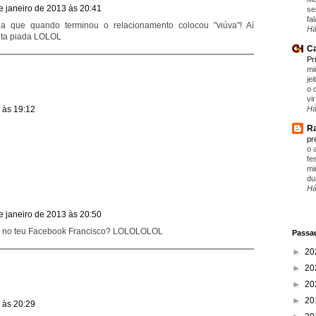
e janeiro de 2013 às 20:41
se
fa
 que quando terminou o relacionamento colocou "viúva"! Aí
Há
ita piada LOLOL
Ca
Pr
mi
je
o 
vir
Há
 às 19:12
Ra
pr
o 
fe
mi
du
Há
e janeiro de 2013 às 20:50
o no teu Facebook Francisco? LOLOLOLOL
Passad
►
20
►
20
►
20
►
20
 às 20:29