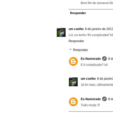
Bom fim de semana! Ab
Responder
um coelho
8 de janeiro de 201
Lol, eu tenho 'It's complicated' 
Responder
Respostas
Ex-Namorado
8 d
E é complicado? lol
um coelho
8 de janeir
Já foi mais, ultimamente
Ex-Namorado
8 d
Tudo muda :P