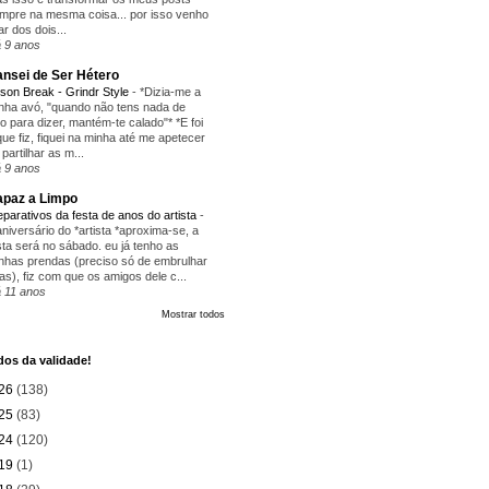
mpre na mesma coisa... por isso venho
lar dos dois...
 9 anos
nsei de Ser Hétero
ison Break - Grindr Style
-
*Dizia-me a
nha avó, "quando não tens nada de
ito para dizer, mantém-te calado"* *E foi
que fiz, fiquei na minha até me apetecer
 partilhar as m...
 9 anos
paz a Limpo
eparativos da festa de anos do artista
-
aniversário do *artista *aproxima-se, a
sta será no sábado. eu já tenho as
nhas prendas (preciso só de embrulhar
as), fiz com que os amigos dele c...
 11 anos
Mostrar todos
os da validade!
26
(138)
25
(83)
24
(120)
19
(1)