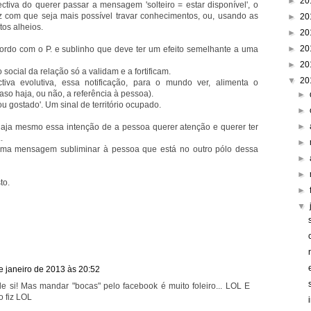
►
20
tiva do querer passar a mensagem 'solteiro = estar disponível', o
z com que seja mais possível travar conhecimentos, ou, usando as
►
20
tos alheios.
►
20
►
20
ordo com o P. e sublinho que deve ter um efeito semelhante a uma
►
20
ocial da relação só a validam e a fortificam.
▼
20
tiva evolutiva, essa notificação, para o mundo ver, alimenta o
aso haja, ou não, a referência à pessoa).
►
 'sou gostado'. Um sinal de território ocupado.
►
►
 haja mesmo essa intenção de a pessoa querer atenção e querer ter
.
►
guma mensagem subliminar à pessoa que está no outro pólo dessa
►
►
to.
►
▼
e janeiro de 2013 às 20:52
 si! Mas mandar "bocas" pelo facebook é muito foleiro... LOL E
o fiz LOL