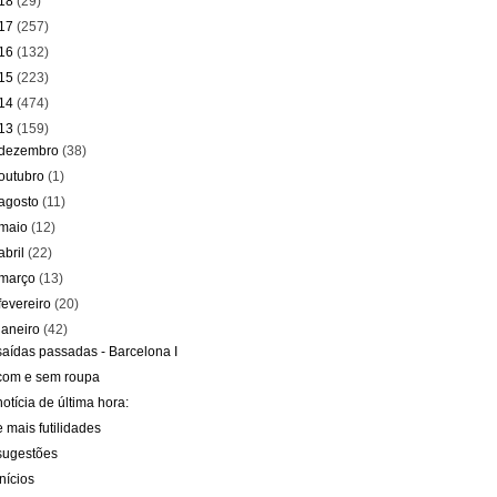
18
(29)
17
(257)
16
(132)
15
(223)
14
(474)
13
(159)
dezembro
(38)
outubro
(1)
agosto
(11)
maio
(12)
abril
(22)
março
(13)
fevereiro
(20)
janeiro
(42)
saídas passadas - Barcelona I
com e sem roupa
notícia de última hora:
e mais futilidades
sugestões
inícios