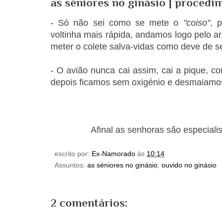
as séniores no ginásio | procedi
- Só não sei como se mete o
"coiso"
, 
voltinha mais rápida, andamos logo pelo a
meter o colete salva-vidas como deve de s
- O avião nunca cai assim, cai a pique, co
depois ficamos sem oxigénio e desmaiamo
Afinal as senhoras são especiali
escrito por:
Ex-Namorado
às
10:14
Assuntos:
as séniores no ginásio
,
ouvido no ginásio
2 comentários: