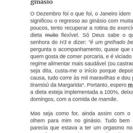
ginásio
O Dezembro foi o que foi, o Janeiro idem
significou o regresso ao ginásio com muit
poucos, tento recuperar a rotina do exerc
dieta
muito
flexível. Só Deus sabe o q
senhora do
H3
e dizer:
"é um grelhado b
pergunta o acompanhamento, quase que c
quem gosta de comer porcaria, e é viciado
regime alimentar mais saudável (ou castr
seja dita, custa-me o início porque depo
causa, tudo corre às mil maravilhas e dou
tiramisù
da Margarida*. Portanto, espero
m
a dieta esteja implementada a 100%, dei
domingos, com a comida de
mamãe
.
Mas seja como for, ainda assim com 
olhem para mim no ginásio. Tudo bem
parecia que estava a ter um orgasmo no