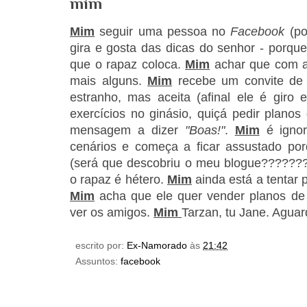
mim
Mim
seguir uma pessoa no
Facebook
(p
gira e gosta das dicas do senhor - porqu
que o rapaz coloca.
Mim
achar que com aq
mais alguns.
Mim
recebe um convite de
estranho, mas aceita (afinal ele é giro 
exercícios no ginásio, quiçá pedir planos 
mensagem a dizer
"Boas!"
.
Mim
é igno
cenários e começa a ficar assustado po
(será que descobriu o meu blogue??????
o rapaz é hétero.
Mim
ainda está a tentar 
Mim
acha que ele quer vender planos de 
ver os amigos.
Mim
Tarzan, tu Jane. Agua
escrito por:
Ex-Namorado
às
21:42
Assuntos:
facebook