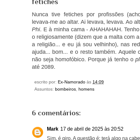
fetiches
Nunca tive fetiches por profissões (ac
levava-me ao altar. Ai levava, levava. Ao al
Phi
. E à minha cama - AHAHAHAH. Tenho
o religiosamente (dizem que a malta com a
a religião... e eu já sou velhinho), nas re
ajuda... bom... e o resto também. Aquele c
não seja homofóbico. Porque já tenho o
p
até 2089.
escrito por:
Ex-Namorado
às
14:09
Assuntos:
bombeiros
,
homens
6 comentários:
Mark
17 de abril de 2025 às 20:52
Sim, é giro. A questão é: terá algo na cab