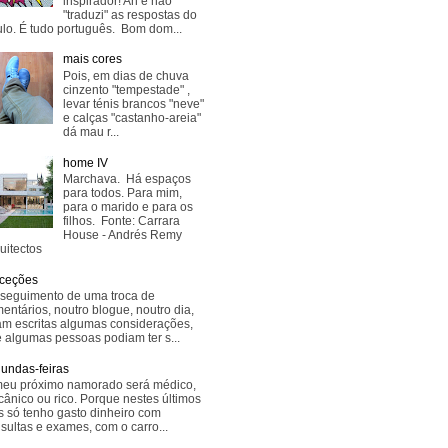
inspirador! Ah e não
"traduzi" as respostas do
lo. É tudo português. Bom dom...
mais cores
Pois, em dias de chuva
cinzento "tempestade" ,
levar ténis brancos "neve"
e calças "castanho-areia"
dá mau r...
home IV
Marchava. Há espaços
para todos. Para mim,
para o marido e para os
filhos. Fonte: Carrara
House - Andrés Remy
uitectos
ceções
seguimento de uma troca de
entários, noutro blogue, noutro dia,
am escritas algumas considerações,
 algumas pessoas podiam ter s...
undas-feiras
eu próximo namorado será médico,
ânico ou rico. Porque nestes últimos
s só tenho gasto dinheiro com
sultas e exames, com o carro...