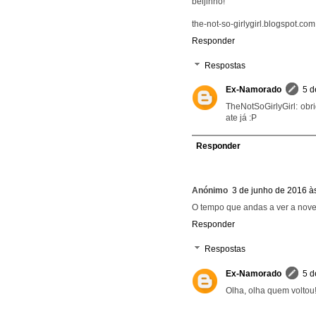
beijinho!
the-not-so-girlygirl.blogspot.com
Responder
Respostas
Ex-Namorado
5 d
TheNotSoGirlyGirl: obr
ate já :P
Responder
Anónimo
3 de junho de 2016 à
O tempo que andas a ver a nove
Responder
Respostas
Ex-Namorado
5 d
Olha, olha quem volto