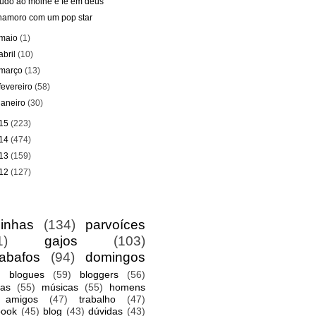
tudo ao molhe e fé em deus
namoro com um pop star
maio
(1)
abril
(10)
março
(13)
fevereiro
(58)
janeiro
(30)
15
(223)
14
(474)
13
(159)
12
(127)
sinhas
(134)
parvoíces
1)
gajos
(103)
abafos
(94)
domingos
blogues
(59)
bloggers
(56)
gas
(55)
músicas
(55)
homens
amigos
(47)
trabalho
(47)
book
(45)
blog
(43)
dúvidas
(43)