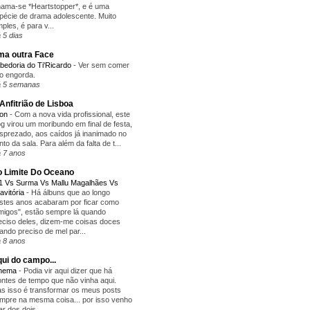
ama-se *Heartstopper*, e é uma
pécie de drama adolescente. Muito
mples, é para v...
 5 dias
a outra Face
bedoria do Ti'Ricardo
-
Ver sem comer
o engorda.
 5 semanas
Anfitrião de Lisboa
yon
-
Com a nova vida profissional, este
og virou um moribundo em final de festa,
sprezado, aos caídos já inanimado no
nto da sala. Para além da falta de t...
 7 anos
 Limite Do Oceano
1 Vs Surma Vs Mallu Magalhães Vs
avitória
-
Há álbuns que ao longo
stes anos acabaram por ficar como
migos", estão sempre lá quando
eciso deles, dizem-me coisas doces
ando preciso de mel par...
 8 anos
ui do campo...
inema
-
Podia vir aqui dizer que há
ntes de tempo que não vinha aqui.
s isso é transformar os meus posts
mpre na mesma coisa... por isso venho
lar dos dois...