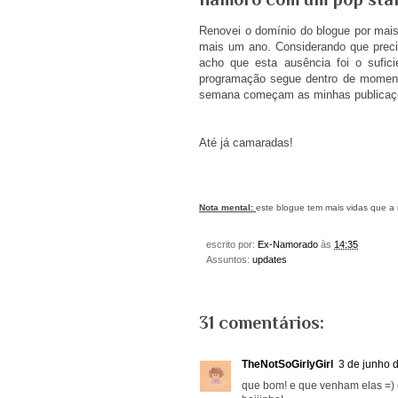
Renovei o domínio do blogue por mais
mais um ano. Considerando que preci
acho que esta ausência foi o suficie
programação segue dentro de moment
semana começam as minhas publicaçõe
Até já camaradas!
Nota mental:
este blogue tem mais vidas que a 
escrito por:
Ex-Namorado
às
14:35
Assuntos:
updates
31 comentários:
TheNotSoGirlyGirl
3 de junho 
que bom! e que venham elas =) 