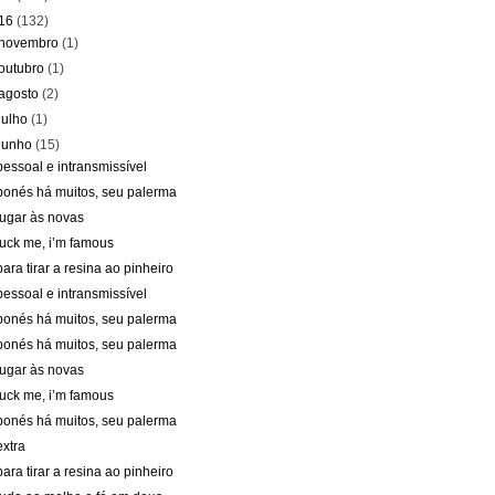
16
(132)
novembro
(1)
outubro
(1)
agosto
(2)
julho
(1)
junho
(15)
pessoal e intransmissível
bonés há muitos, seu palerma
lugar às novas
fuck me, i’m famous
para tirar a resina ao pinheiro
pessoal e intransmissível
bonés há muitos, seu palerma
bonés há muitos, seu palerma
lugar às novas
fuck me, i’m famous
bonés há muitos, seu palerma
extra
para tirar a resina ao pinheiro