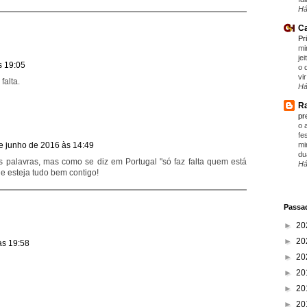
Há
Ca
Pr
mi
je
s 19:05
o 
vir
falta.
Há
Ra
pr
o 
fe
mi
e junho de 2016 às 14:49
du
 palavras, mas como se diz em Portugal "só faz falta quem está
Há
e esteja tudo bem contigo!
Passad
►
20
►
20
às 19:58
►
20
►
20
►
20
►
20