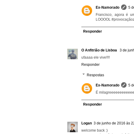
Ex-Namorado
5 d
Francisco, agora é u
LOOOOL #provocaçãoz
Responder
O Anfitrião de Lisboa
3 de jun
ufaaaa ele vive!!!!
Responder
Respostas
Ex-Namorado
5 d
É milagreeeeeeeeeeeeee
Responder
Logan
3 de junho de 2016 às 2
welcome back :)