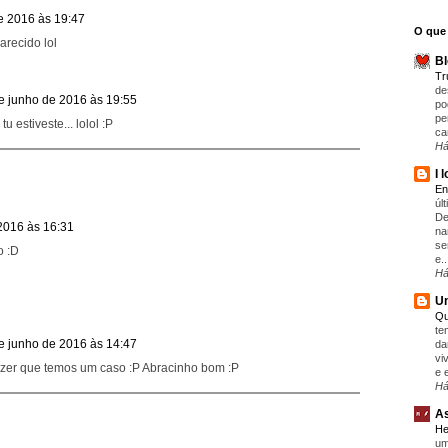
e 2016 às 19:47
O que 
arecido lol
Bl
T
de
e junho de 2016 às 19:55
po
pe
 estiveste... lolol :P
ca
Há
I 
En
úl
De
2016 às 16:31
na
se
o :D
e..
Há
Um
Qu
te
e junho de 2016 às 14:47
da
vi
izer que temos um caso :P Abracinho bom :P
e 
Há
As
He
um