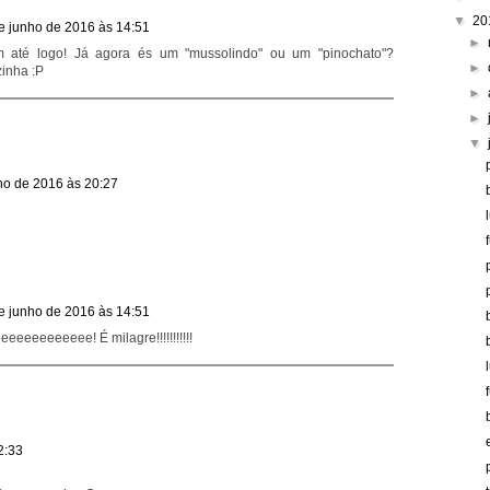
▼
20
e junho de 2016 às 14:51
►
m até logo! Já agora és um "mussolindo" ou um "pinochato"?
►
inha :P
►
►
▼
ho de 2016 às 20:27
e junho de 2016 às 14:51
eeeeeeeeee! É milagre!!!!!!!!!!!
2:33