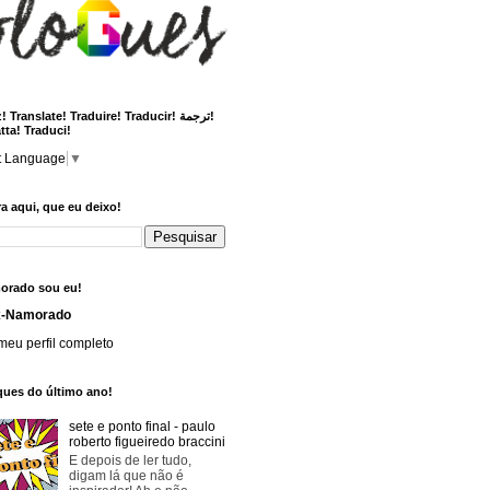
 Translate! Traduire! Traducir! ترجمة!
tta! Traduci!
t Language
▼
a aqui, que eu deixo!
orado sou eu!
x-Namorado
meu perfil completo
ques do último ano!
sete e ponto final - paulo
roberto figueiredo braccini
E depois de ler tudo,
digam lá que não é