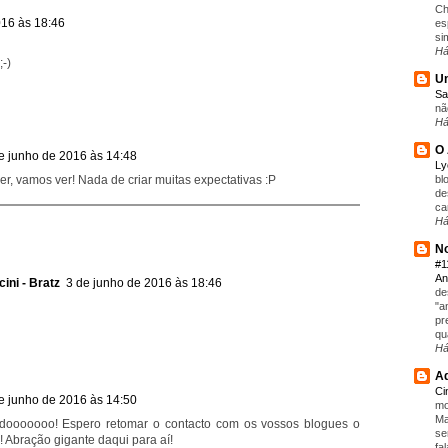
Ch
016 às 18:46
es
si
Há
-)
Um
Sa
nã
Há
O 
e junho de 2016 às 14:48
L
bl
r, vamos ver! Nada de criar muitas expectativas :P
de
ca
Há
No
#1
An
ini - Bratz
3 de junho de 2016 às 18:46
de
"a
pr
qu
Há
Aq
C
e junho de 2016 às 14:50
mo
Ma
adooooooo! Espero retomar o contacto com os vossos blogues o
se
! Abração gigante daqui para aí!
fa