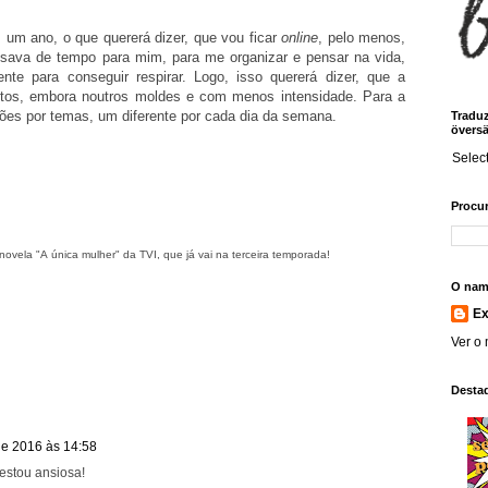
 um ano, o que quererá dizer, que vou ficar
online
, pelo menos,
sava de tempo para mim, para me organizar e pensar na vida,
nte para conseguir respirar. Logo, isso quererá dizer, que a
os, embora noutros moldes e com menos intensidade. Para a
s por temas, um diferente por cada dia da semana.
Traduz!
översä
Selec
Procur
novela "A única mulher" da TVI, que já vai na terceira temporada!
O nam
E
Ver o 
Desta
de 2016 às 14:58
estou ansiosa!