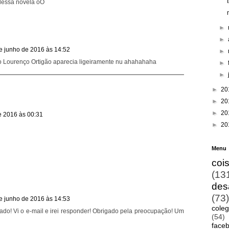
 dessa novela oO
►
►
e junho de 2016 às 14:52
►
o Lourenço Ortigão aparecia ligeiramente nu ahahahaha
►
►
►
20
►
20
►
20
e 2016 às 00:31
►
20
Menu
coi
(13
des
(73)
e junho de 2016 às 14:53
cole
ado! Vi o e-mail e irei responder! Obrigado pela preocupação! Um
(54)
face