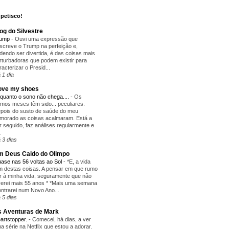
petisco!
og do Silvestre
rump
-
Ouvi uma expressão que
screve o Trump na perfeição e,
dendo ser divertida, é das coisas mais
rturbadoras que podem existir para
racterizar o Presid...
 1 dia
love my shoes
quanto o sono não chega....
-
Os
timos meses têm sido... peculiares.
pois do susto de saúde do meu
morado as coisas acalmaram. Está a
r seguido, faz análises regularmente e
.
 3 dias
 Deus Caido do Olimpo
ase nas 56 voltas ao Sol
-
*E, a vida
m destas coisas. A pensar em que rumo
r à minha vida, seguramente que não
verei mais 55 anos * *Mais uma semana
entrarei num Novo Ano...
 5 dias
 Aventuras de Mark
artstopper.
-
Comecei, há dias, a ver
a série na Netflix que estou a adorar.