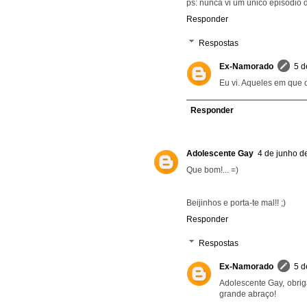
ps: nunca vi um único episódio
Responder
Respostas
Ex-Namorado
5 d
Eu vi. Aqueles em que 
Responder
Adolescente Gay
4 de junho d
Que bom!... =)
Beijinhos e porta-te mal!! ;)
Responder
Respostas
Ex-Namorado
5 d
Adolescente Gay, obrig
grande abraço!