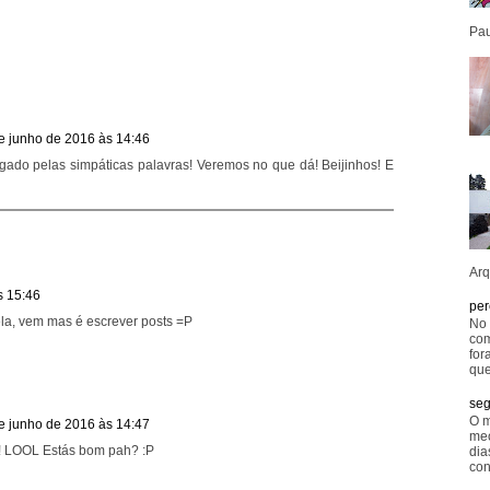
Pau
e junho de 2016 às 14:46
igado pelas simpáticas palavras! Veremos no que dá! Beijinhos! E
Arq
s 15:46
per
la, vem mas é escrever posts =P
No 
com
for
que
seg
O m
e junho de 2016 às 14:47
mec
u! LOOL Estás bom pah? :P
dia
con