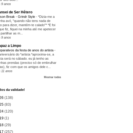
 9 anos
nsei de Ser Hétero
ison Break - Grindr Style
-
*Dizia-me a
nha avó, "quando não tens nada de
ito para dizer, mantém-te calado"* *E foi
que fiz, fiquei na minha até me apetecer
 partilhar as m...
 9 anos
paz a Limpo
eparativos da festa de anos do artista
-
aniversário do *artista *aproxima-se, a
sta será no sábado. eu já tenho as
nhas prendas (preciso só de embrulhar
as), fiz com que os amigos dele c...
 11 anos
Mostrar todos
os da validade!
26
(138)
25
(83)
24
(120)
19
(1)
18
(29)
17
(257)