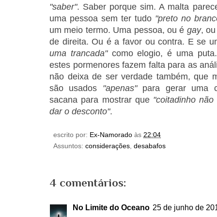
"saber"
. Saber porque sim. A malta pare
uma pessoa sem ter tudo
"preto no branc
um meio termo. Uma pessoa, ou é
gay
, o
de direita. Ou é a favor ou contra. E se 
uma trancada"
como elogio, é uma puta.
estes pormenores fazem falta para as anál
não deixa de ser verdade também, que m
são usados
"apenas"
para gerar uma c
sacana para mostrar que
"coitadinho não
dar o desconto"
.
escrito por:
Ex-Namorado
às
22:04
Assuntos:
considerações
,
desabafos
4 comentários:
No Limite do Oceano
25 de junho de 20