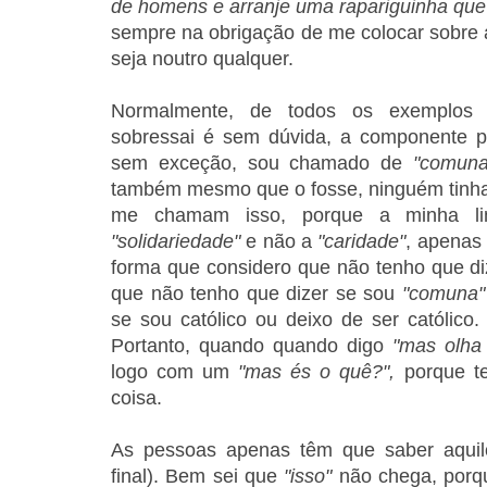
de homens e arranje uma rapariguinha que
sempre na obrigação de me colocar sobre a
seja noutro qualquer.
Normalmente, de todos os exemplos 
sobressai é sem dúvida, a componente pol
sem exceção, sou chamado de
"comun
também mesmo que o fosse, ninguém tinha
me chamam isso, porque a minha li
"solidariedade"
e não a
"caridade"
, apenas
forma que considero que não tenho que d
que não tenho que dizer se sou
"comuna"
se sou católico ou deixo de ser católico
Portanto, quando
quando digo
"mas olha
logo com um
"mas és o quê?",
porque
t
coisa.
As pessoas apenas têm que saber aquil
final). Bem sei que
"isso"
não chega, porqu