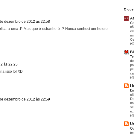
O que 
As
de dezembro de 2012 às 22:58
Ce
nã
plica a uma :P Mas que é estranho é :P Nunca conheci um hetero
em
um
Ce
Há
Bl
T
de
2 às 22:25
po
pe
ia isso lol XD
ca
Há
I 
En
úl
De
de dezembro de 2012 às 22:59
na
se
e..
Há
Um
Qu
te