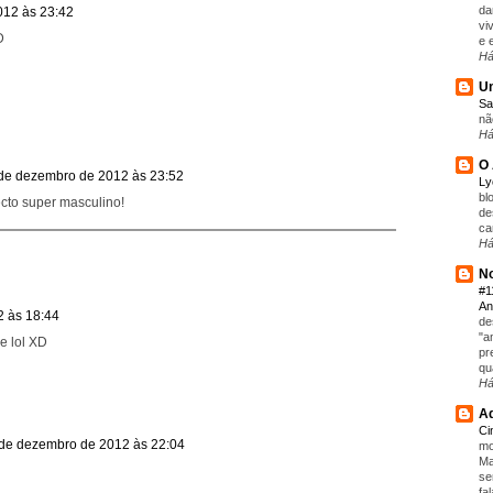
da
012 às 23:42
vi
D
e 
Há
Um
Sa
nã
Há
O 
de dezembro de 2012 às 23:52
L
bl
cto super masculino!
de
ca
Há
No
#1
An
 às 18:44
de
"a
e lol XD
pr
qu
Há
Aq
C
de dezembro de 2012 às 22:04
mo
Ma
se
fa