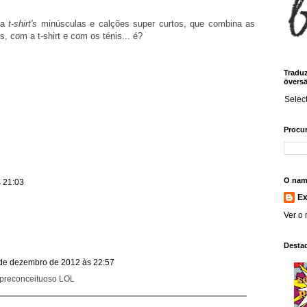
sa
t-shirt's
minúsculas e calções super curtos, que combina as
, com a t-shirt e com os ténis... é?
Traduz!
översä
Selec
Procur
O nam
 21:03
E
Ver o 
Desta
de dezembro de 2012 às 22:57
r preconceituoso LOL