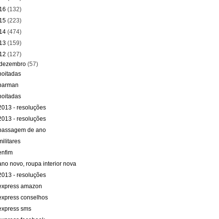
16
(132)
15
(223)
14
(474)
13
(159)
12
(127)
dezembro
(57)
noitadas
barman
noitadas
2013 - resoluções
2013 - resoluções
passagem de ano
militares
enfim
ano novo, roupa interior nova
2013 - resoluções
express amazon
express conselhos
express sms