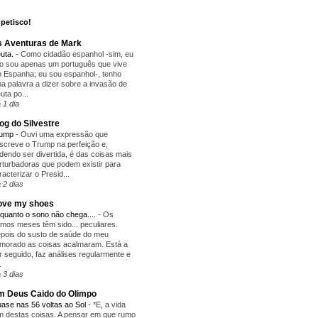
petisco!
 Aventuras de Mark
uta.
-
Como cidadão espanhol -sim, eu
o sou apenas um português que vive
 Espanha; eu sou espanhol-, tenho
a palavra a dizer sobre a invasão de
uta po...
 1 dia
og do Silvestre
rump
-
Ouvi uma expressão que
screve o Trump na perfeição e,
dendo ser divertida, é das coisas mais
rturbadoras que podem existir para
racterizar o Presid...
 2 dias
love my shoes
quanto o sono não chega....
-
Os
timos meses têm sido... peculiares.
pois do susto de saúde do meu
morado as coisas acalmaram. Está a
r seguido, faz análises regularmente e
.
 3 dias
 Deus Caido do Olimpo
ase nas 56 voltas ao Sol
-
*E, a vida
m destas coisas. A pensar em que rumo