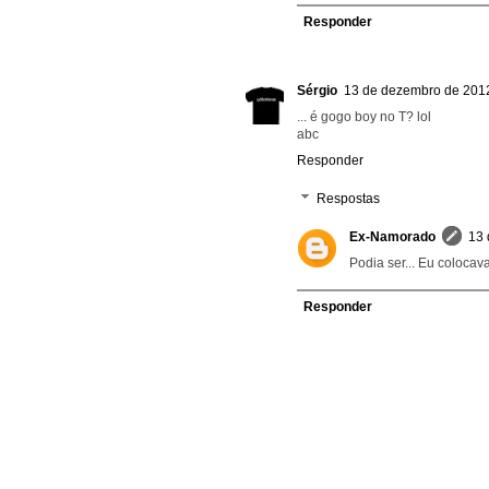
Responder
Sérgio
13 de dezembro de 2012
... é gogo boy no T? lol
abc
Responder
Respostas
Ex-Namorado
13 
Podia ser... Eu colocava
Responder