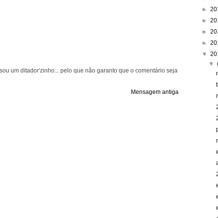
►
20
►
20
►
20
►
20
▼
20
▼
ou um ditador'zinho... pelo que não garanto que o comentário seja
Mensagem antiga