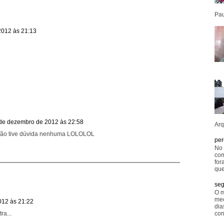
Pau
2012 às 21:13
de dezembro de 2012 às 22:58
Arq
ão tive dúvida nenhuma LOLOLOL
per
No 
com
for
que
seg
O m
mec
012 às 21:22
dia
ra...
con