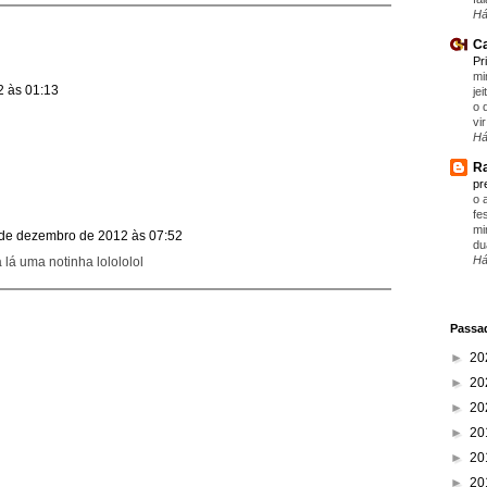
Há
Ca
Pr
mi
 às 01:13
je
o 
vir
Há
Ra
pr
o 
fe
mi
de dezembro de 2012 às 07:52
du
Há
 lá uma notinha lolololol
Passad
►
20
►
20
►
20
►
20
►
20
►
20