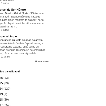
 9 anos
nsei de Ser Hétero
ison Break - Grindr Style
-
*Dizia-me a
nha avó, "quando não tens nada de
ito para dizer, mantém-te calado"* *E foi
que fiz, fiquei na minha até me apetecer
 partilhar as m...
 9 anos
paz a Limpo
eparativos da festa de anos do artista
-
aniversário do *artista *aproxima-se, a
sta será no sábado. eu já tenho as
nhas prendas (preciso só de embrulhar
as), fiz com que os amigos dele c...
 11 anos
Mostrar todos
os da validade!
26
(138)
25
(83)
24
(120)
19
(1)
18
(29)
17
(257)