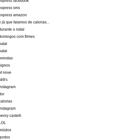
express facebook
express sms
express amazon
e já que falamos de calorias...
durante o natal
domingos com filmes
natal
natal
prendas
signos
pt nove
str8's
instagram
dor
calorias
instagram
henry castelli
LOL
miúdos
gostos