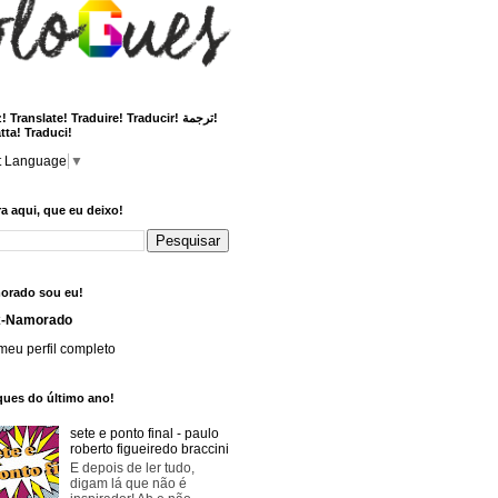
 Translate! Traduire! Traducir! ترجمة!
tta! Traduci!
t Language
▼
a aqui, que eu deixo!
orado sou eu!
x-Namorado
meu perfil completo
ques do último ano!
sete e ponto final - paulo
roberto figueiredo braccini
E depois de ler tudo,
digam lá que não é