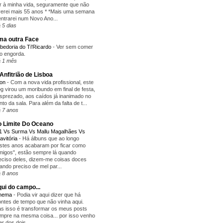
r à minha vida, seguramente que não
verei mais 55 anos * *Mais uma semana
entrarei num Novo Ano...
 5 dias
a outra Face
bedoria do Ti'Ricardo
-
Ver sem comer
o engorda.
 1 mês
Anfitrião de Lisboa
yon
-
Com a nova vida profissional, este
og virou um moribundo em final de festa,
sprezado, aos caídos já inanimado no
nto da sala. Para além da falta de t...
 7 anos
 Limite Do Oceano
1 Vs Surma Vs Mallu Magalhães Vs
avitória
-
Há álbuns que ao longo
stes anos acabaram por ficar como
migos", estão sempre lá quando
eciso deles, dizem-me coisas doces
ando preciso de mel par...
 8 anos
ui do campo...
inema
-
Podia vir aqui dizer que há
ntes de tempo que não vinha aqui.
s isso é transformar os meus posts
mpre na mesma coisa... por isso venho
lar dos dois...