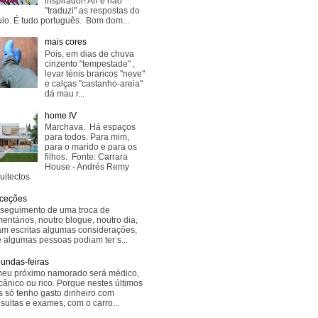
inspirador! Ah e não
"traduzi" as respostas do
lo. É tudo português. Bom dom...
mais cores
Pois, em dias de chuva
cinzento "tempestade" ,
levar ténis brancos "neve"
e calças "castanho-areia"
dá mau r...
home IV
Marchava. Há espaços
para todos. Para mim,
para o marido e para os
filhos. Fonte: Carrara
House - Andrés Remy
uitectos
ceções
seguimento de uma troca de
entários, noutro blogue, noutro dia,
am escritas algumas considerações,
 algumas pessoas podiam ter s...
undas-feiras
eu próximo namorado será médico,
ânico ou rico. Porque nestes últimos
s só tenho gasto dinheiro com
sultas e exames, com o carro...