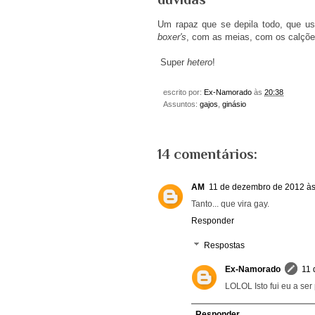
Um rapaz que se depila todo, que u
boxer's
, com as meias, com os calções
Super
hetero
!
escrito por:
Ex-Namorado
às
20:38
Assuntos:
gajos
,
ginásio
14 comentários:
AM
11 de dezembro de 2012 às
Tanto... que vira gay.
Responder
Respostas
Ex-Namorado
11 
LOLOL Isto fui eu a se
Responder