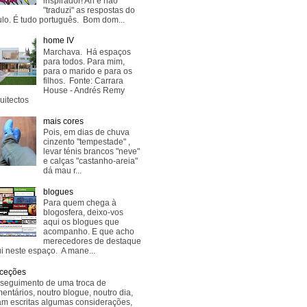
inspirador! Ah e não
"traduzi" as respostas do
lo. É tudo português. Bom dom...
home IV
Marchava. Há espaços
para todos. Para mim,
para o marido e para os
filhos. Fonte: Carrara
House - Andrés Remy
uitectos
mais cores
Pois, em dias de chuva
cinzento "tempestade" ,
levar ténis brancos "neve"
e calças "castanho-areia"
dá mau r...
blogues
Para quem chega à
blogosfera, deixo-vos
aqui os blogues que
acompanho. E que acho
merecedores de destaque
i neste espaço. A mane...
ceções
seguimento de uma troca de
entários, noutro blogue, noutro dia,
am escritas algumas considerações,