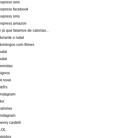
express sms
express facebook
express sms
express amazon
e já que falamos de calorias...
durante o natal
domingos com filmes
natal
natal
prendas
signos
pt nove
str8's
instagram
dor
calorias
instagram
henry castelli
LOL
miúdos