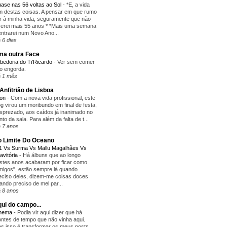
ase nas 56 voltas ao Sol
-
*E, a vida
m destas coisas. A pensar em que rumo
r à minha vida, seguramente que não
verei mais 55 anos * *Mais uma semana
entrarei num Novo Ano...
 6 dias
a outra Face
bedoria do Ti'Ricardo
-
Ver sem comer
o engorda.
 1 mês
Anfitrião de Lisboa
yon
-
Com a nova vida profissional, este
og virou um moribundo em final de festa,
sprezado, aos caídos já inanimado no
nto da sala. Para além da falta de t...
 7 anos
 Limite Do Oceano
1 Vs Surma Vs Mallu Magalhães Vs
avitória
-
Há álbuns que ao longo
stes anos acabaram por ficar como
migos", estão sempre lá quando
eciso deles, dizem-me coisas doces
ando preciso de mel par...
 8 anos
ui do campo...
inema
-
Podia vir aqui dizer que há
ntes de tempo que não vinha aqui.
s isso é transformar os meus posts