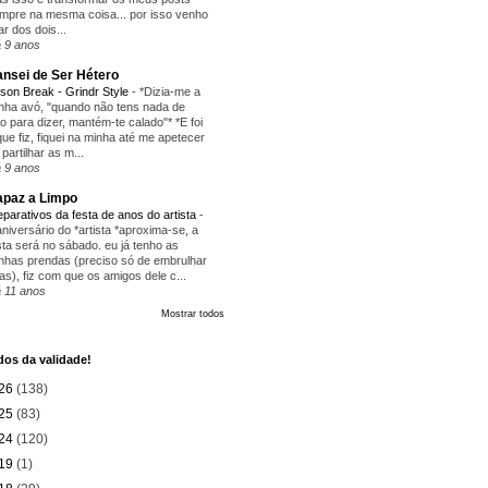
mpre na mesma coisa... por isso venho
lar dos dois...
 9 anos
nsei de Ser Hétero
ison Break - Grindr Style
-
*Dizia-me a
nha avó, "quando não tens nada de
ito para dizer, mantém-te calado"* *E foi
que fiz, fiquei na minha até me apetecer
 partilhar as m...
 9 anos
paz a Limpo
eparativos da festa de anos do artista
-
aniversário do *artista *aproxima-se, a
sta será no sábado. eu já tenho as
nhas prendas (preciso só de embrulhar
as), fiz com que os amigos dele c...
 11 anos
Mostrar todos
os da validade!
26
(138)
25
(83)
24
(120)
19
(1)