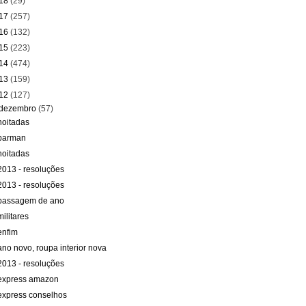
18
(29)
17
(257)
16
(132)
15
(223)
14
(474)
13
(159)
12
(127)
dezembro
(57)
noitadas
barman
noitadas
2013 - resoluções
2013 - resoluções
passagem de ano
militares
enfim
ano novo, roupa interior nova
2013 - resoluções
express amazon
express conselhos