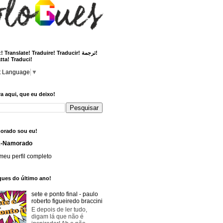
 Translate! Traduire! Traducir! ترجمة!
tta! Traduci!
t Language
▼
a aqui, que eu deixo!
orado sou eu!
x-Namorado
meu perfil completo
ques do último ano!
sete e ponto final - paulo
roberto figueiredo braccini
E depois de ler tudo,
digam lá que não é