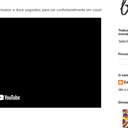
minutos e doze segundos para ver confortavelmente em casa!
Traduz!
översä
Selec
Procur
O nam
E
Ver o 
Desta