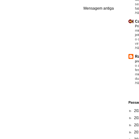
se
Mensagem antiga
fa
Há
Ca
Pr
mi
je
o 
vir
Há
Ra
pr
o 
fe
mi
du
Há
Passad
►
20
►
20
►
20
►
20