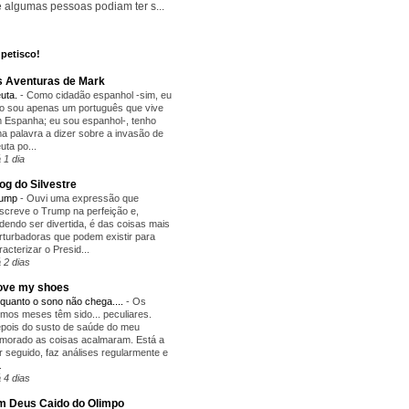
 algumas pessoas podiam ter s...
petisco!
 Aventuras de Mark
uta.
-
Como cidadão espanhol -sim, eu
o sou apenas um português que vive
 Espanha; eu sou espanhol-, tenho
a palavra a dizer sobre a invasão de
uta po...
 1 dia
og do Silvestre
rump
-
Ouvi uma expressão que
screve o Trump na perfeição e,
dendo ser divertida, é das coisas mais
rturbadoras que podem existir para
racterizar o Presid...
 2 dias
love my shoes
quanto o sono não chega....
-
Os
timos meses têm sido... peculiares.
pois do susto de saúde do meu
morado as coisas acalmaram. Está a
r seguido, faz análises regularmente e
.
 4 dias
 Deus Caido do Olimpo