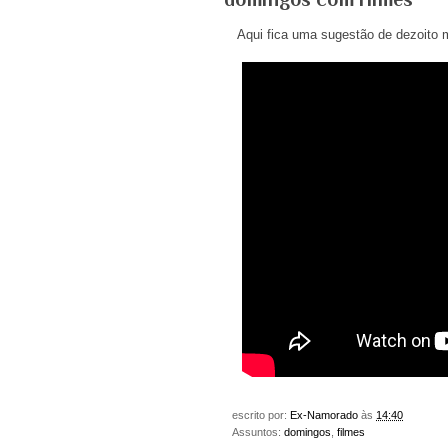
Aqui fica uma sugestão de dezoito 
escrito por:
Ex-Namorado
às
14:40
Assuntos:
domingos
,
filmes