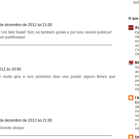
que
O que 
de dezembro de 2012 às 21:00
As
Um feliz Natal! Sim, eu também gostei e por isso resolvi publicar!
Ce
nã
er partilhadas!
em
um
Ce
Há
Bl
T
012 às 20:00
de
po
é muito gira e nos próximos dias vou postar alguns filmes que
pe
ca
Há
I 
En
úl
De
na
se
de dezembro de 2012 às 21:00
e..
! Grande abraço
Há
Um