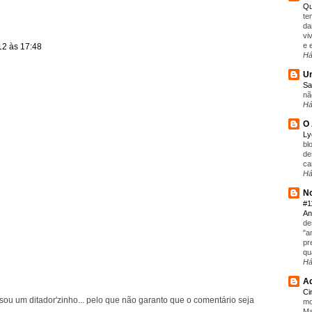
Qu
te
da
vi
e 
2 às 17:48
Há
Um
Sa
nã
Há
O 
L
bl
de
ca
Há
No
#1
An
de
"a
pr
qu
Há
Aq
C
ou um ditador'zinho... pelo que não garanto que o comentário seja
mo
Ma