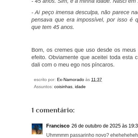
- 45 anos. Sim, é a minha idade. Nasci em
- Ai peço imensa desculpa, não parece nad
pensava que era impossível, por isso é q
que tem 45 anos.
Bom, os cremes que uso desde os meus 
efeito. Obviamente que aceitei toda esta 
dali com o meu ego nos píncaros.
escrito por:
Ex-Namorado
às
11:37
Assuntos:
coisinhas
,
idade
1 comentário:
Francisco
26 de outubro de 2025 às 19:
Uhmmmm passarinho novo? ehehehehe