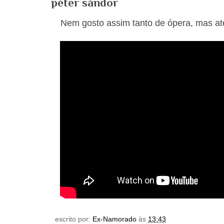
péter sándor
Nem gosto assim tanto de ópera, mas at
escrito por:
Ex-Namorado
às
13:43