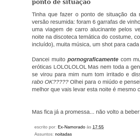
ponto de situação
Tinha que fazer o ponto de situação da
versão resumida: foram 6 garrafas de vinho
uma viagem de carro alucinante pelos v
noite na discoteca temática do costume, 
incluído), muita música, um shot para cad
Dancei muito
pornograficamente
com mui
eróticas LOLOLOLOL Mas nem toda a gent
se virou para mim num tom irritado e dis
rabo OK?????
Olhei para o miúdo e pensei
melhor que vais levar esta noite é mesmo
Mas fica já a promessa... não volto a beb
escrito por:
Ex-Namorado
às
17:55
Assuntos:
noitadas