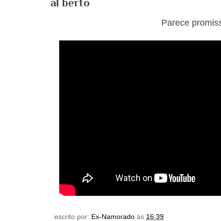
al berto
Parece promiss
escrito por:
Ex-Namorado
às
16:39