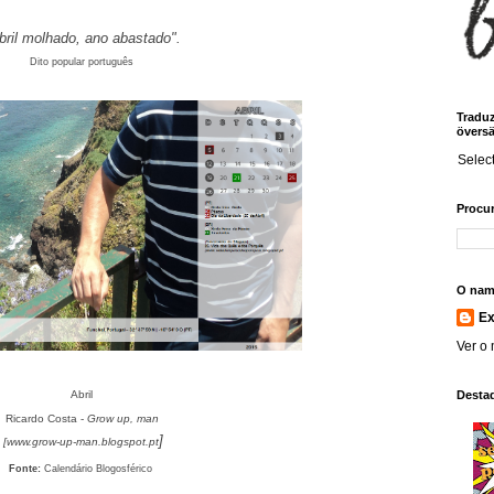
bril molhado, ano abastado".
Dito popular português
Traduz!
översä
Selec
Procur
O nam
E
Ver o 
Desta
Abril
Ricardo Costa -
Grow up, man
]
[www.
grow-up-man.blogspot.pt
Fonte:
Calendário Blogosférico