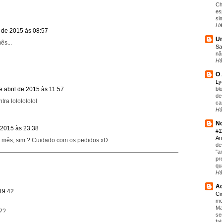
Ch
es
si
Há
l de 2015 às 08:57
Um
ês...
Sa
nã
Há
O 
L
e abril de 2015 às 11:57
bl
de
tra lololololol
ca
Há
No
e 2015 às 23:38
#1
An
u mês, sim ? Cuidado com os pedidos xD
de
"a
pr
qu
Há
Aq
 19:42
C
mo
Ma
???
se
fa