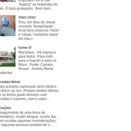
inspirador! Ah e não
"traduzi" as respostas do
lo. É tudo português. Bom dom...
mais cores
Pois, em dias de chuva
cinzento "tempestade" ,
levar ténis brancos "neve"
e calças "castanho-areia"
dá mau r...
home IV
Marchava. Há espaços
para todos. Para mim,
para o marido e para os
filhos. Fonte: Carrara
House - Andrés Remy
uitectos
undas-feiras
eu próximo namorado será médico,
ânico ou rico. Porque nestes últimos
s só tenho gasto dinheiro com
sultas e exames, com o carro...
ceções
seguimento de uma troca de
entários, noutro blogue, noutro dia,
am escritas algumas considerações,
 algumas pessoas podiam ter s...