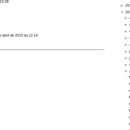
 23:38
►
20
▼
20
►
►
►
e abril de 2015 às 22:14
►
►
►
►
►
▼