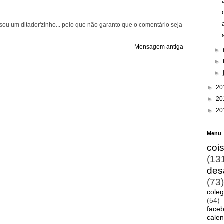
ou um ditador'zinho... pelo que não garanto que o comentário seja
Mensagem antiga
►
►
►
►
20
►
20
►
20
Menu
coi
(13
des
(73)
cole
(54)
face
cale