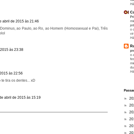
Há
Ca
Pr
mi
e abril de 2015 às 21:46
je
 Dominus, ao Paulo, ao Ro, ao Homem (Homossexual e Pai), Três
o 
olol
vir
Há
Ra
e 2015 às 23:38
pr
o 
fe
mi
du
Há
 2015 às 22:56
te tira os dentes... xD
Passad
de abril de 2015 às 15:19
►
20
►
20
►
20
►
20
►
20
►
20