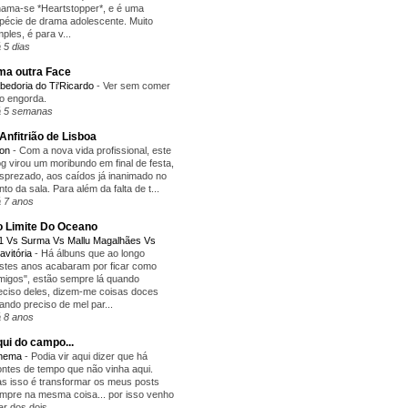
ama-se *Heartstopper*, e é uma
pécie de drama adolescente. Muito
mples, é para v...
 5 dias
a outra Face
bedoria do Ti'Ricardo
-
Ver sem comer
o engorda.
 5 semanas
Anfitrião de Lisboa
yon
-
Com a nova vida profissional, este
og virou um moribundo em final de festa,
sprezado, aos caídos já inanimado no
nto da sala. Para além da falta de t...
 7 anos
 Limite Do Oceano
1 Vs Surma Vs Mallu Magalhães Vs
avitória
-
Há álbuns que ao longo
stes anos acabaram por ficar como
migos", estão sempre lá quando
eciso deles, dizem-me coisas doces
ando preciso de mel par...
 8 anos
ui do campo...
inema
-
Podia vir aqui dizer que há
ntes de tempo que não vinha aqui.
s isso é transformar os meus posts
mpre na mesma coisa... por isso venho
lar dos dois...