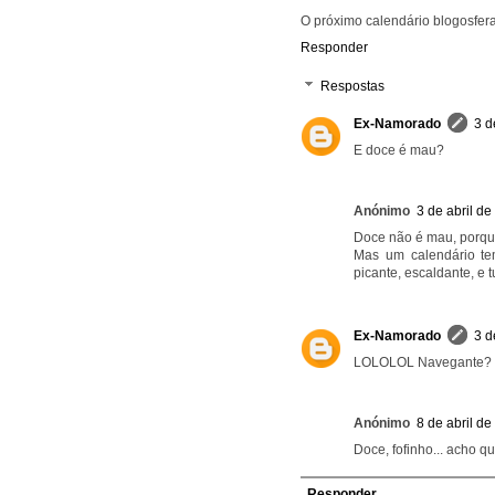
O próximo calendário blogosfera
Responder
Respostas
Ex-Namorado
3 d
E doce é mau?
Anónimo
3 de abril d
Doce não é mau, porque
Mas um calendário te
picante, escaldante, 
Ex-Namorado
3 d
LOLOLOL Navegante? 
Anónimo
8 de abril d
Doce, fofinho... acho q
Responder