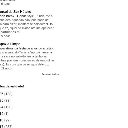
 9 anos
nsei de Ser Hétero
ison Break - Grindr Style
-
*Dizia-me a
nha avó, "quando não tens nada de
ito para dizer, mantém-te calado"* *E foi
que fiz, fiquei na minha até me apetecer
 partilhar as m...
 9 anos
paz a Limpo
eparativos da festa de anos do artista
-
aniversário do *artista *aproxima-se, a
sta será no sábado. eu já tenho as
nhas prendas (preciso só de embrulhar
as), fiz com que os amigos dele c...
 11 anos
Mostrar todos
os da validade!
26
(138)
25
(83)
24
(120)
19
(1)
18
(29)
17
(257)