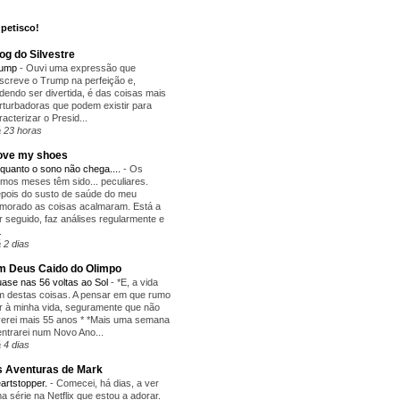
petisco!
og do Silvestre
rump
-
Ouvi uma expressão que
screve o Trump na perfeição e,
dendo ser divertida, é das coisas mais
rturbadoras que podem existir para
racterizar o Presid...
 23 horas
love my shoes
quanto o sono não chega....
-
Os
timos meses têm sido... peculiares.
pois do susto de saúde do meu
morado as coisas acalmaram. Está a
r seguido, faz análises regularmente e
.
 2 dias
 Deus Caido do Olimpo
ase nas 56 voltas ao Sol
-
*E, a vida
m destas coisas. A pensar em que rumo
r à minha vida, seguramente que não
verei mais 55 anos * *Mais uma semana
entrarei num Novo Ano...
 4 dias
 Aventuras de Mark
artstopper.
-
Comecei, há dias, a ver
a série na Netflix que estou a adorar.