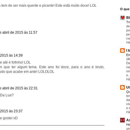
 tem de ser mais quente e picante! Este está muito doce! LOL
O que 
Bl
T
de
po
e abril de 2015 às 11:57
pe
ca
Há
I 
En
e 2015 às 14:39
úl
 até é fofinho! LOL
De
m que ter algum tema. Este ano foi doce, para o ano é bruto,
na
se
e tudo que acabe em ante! LOLOLOL
e..
Há
Um
e abril de 2015 às 22:31
Qu
Da Lua?
te
da
vi
e 
e 2015 às 23:37
Há
ue gostei xD
As
He
um