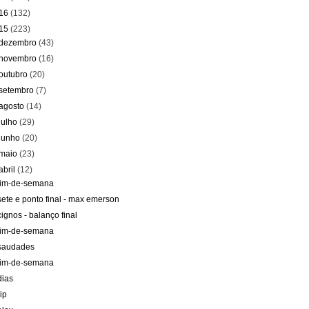
16
(132)
15
(223)
dezembro
(43)
novembro
(16)
outubro
(20)
setembro
(7)
agosto
(14)
julho
(29)
junho
(20)
maio
(23)
abril
(12)
fim-de-semana
sete e ponto final - max emerson
cignos - balanço final
fim-de-semana
saudades
fim-de-semana
dias
rip