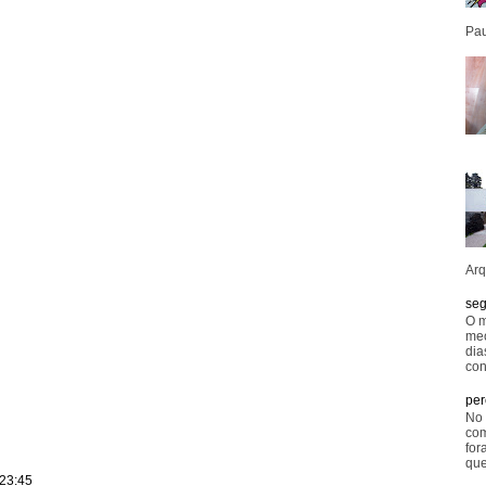
Pau
Arq
seg
O m
mec
dia
con
per
No 
com
for
que
 23:45