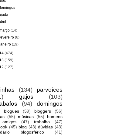
alex
domingos
ajuda
abril
março
(14)
fevereiro
(6)
janeiro
(19)
14
(474)
13
(159)
12
(127)
sinhas
(134)
parvoíces
1)
gajos
(103)
abafos
(94)
domingos
blogues
(59)
bloggers
(56)
gas
(55)
músicas
(55)
homens
amigos
(47)
trabalho
(47)
book
(45)
blog
(43)
dúvidas
(43)
ndário blogosférico
(41)