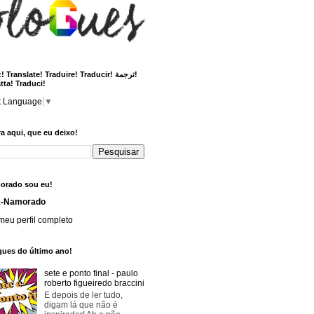
 Translate! Traduire! Traducir! ترجمة!
tta! Traduci!
t Language
▼
a aqui, que eu deixo!
orado sou eu!
x-Namorado
meu perfil completo
ques do último ano!
sete e ponto final - paulo
roberto figueiredo braccini
E depois de ler tudo,
digam lá que não é