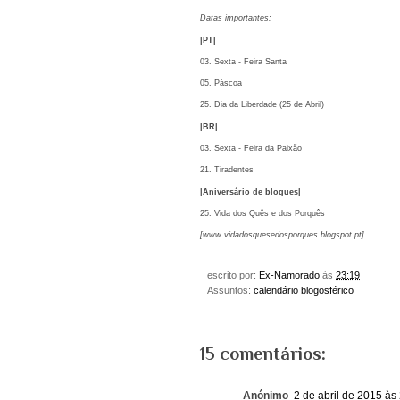
Datas importantes:
|PT|
03. Sexta - Feira Santa
05. Páscoa
25. Dia da Liberdade (25 de Abril)
|BR|
03. Sexta - Feira da Paixão
21. Tiradentes
|Aniversário de blogues|
25. Vida dos Quês e dos Porquês
[
www.vidadosquesedosporques.blogspot.pt
]
escrito por:
Ex-Namorado
às
23:19
Assuntos:
calendário blogosférico
15 comentários:
Anónimo
2 de abril de 2015 às